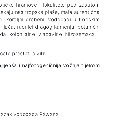
stičke hramove i lokalitete pod zaštitom
Čekaju nas tropske plaže, mala autentična
ne, koraljni grebeni, vodopadi u tropskim
rnjača, rudnici dragog kamenja, botanički
ioda kolonijalne vladavine Nizozemaca i
ete prestati diviti!
jljepša i najfotogeničnija vožnja tijekom
bilazak vodopada Rawana