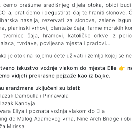
it ćemo prašume središnjeg dijela otoka, obići budi
-a, brat ćemo i degustirati čaj te hraniti slonove. 
ribarska naselja, rezervati za slonove, zelene lagu
, planinski vrhovi, plantaže čaja, farme morskih ko
, tvornice čaja, hramovi, katoličke crkve iz per
alaca, tvrđave, povijesna mjesta i gradovi...
nka je otok na kojemu ćete uživati i zemlja kojoj se neć
stveno iskustvo vožnje vlakom do mjesta Elle
👉
na
emo vidjeti prekrasne pejzaže kao iz bajke.
nu aranžmana uključeni su izleti:
lazak Dambulla i Pinnawala
lazak Kandyja
ara Eliya i poznata vožnja vlakom do Ella
ing do Malog Adamovog vrha, Nine Arch Bridge i o
ža Mirissa