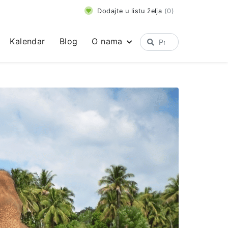
Dodajte u listu želja
(
0
)
Kalendar
Blog
O nama