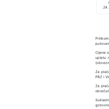
24.
Prilikom
putovan
Cijene 
uplatu 
(obvezno
Za plać
PBZ i V
Za plać
obračun
Sukladn
gotovin