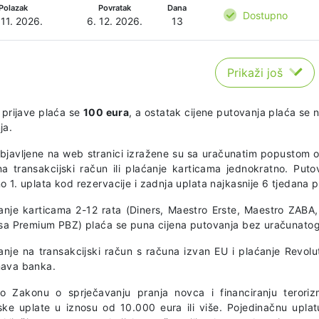
Polazak
Povratak
Dana
Dostupno
 11. 2026.
6. 12. 2026.
13
Prikaži još
 prijave plaća se
100 eura
, a ostatak cijene putovanja plaća se 
ja.
objavljene na web stranici izražene su sa uračunatim popustom o
na transakcijski račun ili plaćanje karticama jednokratno. Puto
 1. uplata kod rezervacije i zadnja uplata najkasnije 6 tjedana 
anje karticama 2-12 rata (Diners, Maestro Erste, Maestro ZAB
isa Premium PBZ) plaća se puna cijena putovanja bez uračunato
anje na transakcijski račun s računa izvan EU i plaćanje Revolu
ava banka.
o Zakonu o sprječavanju pranja novca i financiranju terorizm
ske uplate u iznosu od 10.000 eura ili više. Pojedinačnu uplat