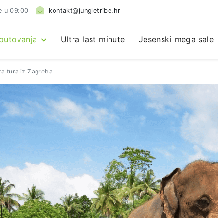
e u 09:00
kontakt@jungletribe.hr
 putovanja
Ultra last minute
Jesenski mega sale
ka tura iz Zagreba