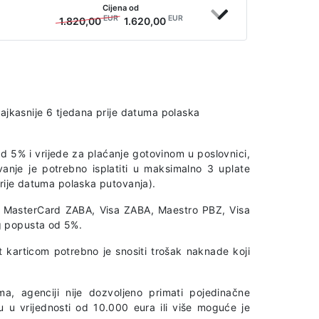
Cijena od
EUR
EUR
1.820,00
1.620,00
najkasnije 6 tjedana prije datuma polaska
d 5% i vrijede za plaćanje gotovinom u poslovnici,
vanje je potrebno isplatiti u maksimalno 3 uplate
prije datuma polaska putovanja).
A, MasterCard ZABA, Visa ZABA, Maestro PBZ, Visa
g popusta od 5%.
t karticom potrebno je snositi trošak naknade koji
a, agenciji nije dozvoljeno primati pojedinačne
u u vrijednosti od 10.000 eura ili više moguće je