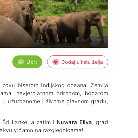
Upit
Dodaj u listu želja
u zovu biserom Indijskog oceana. Zemlja
ažama, nevjerojatnom prirodom, bogatom
o u užurbanome i živome glavnom gradu,
 Šri Lanke, a zatim i
Nuwara Eliya,
grad
a kakvu viđamo na razglednicama!