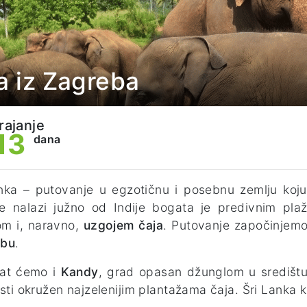
ra iz Zagreba
trajanje
13
dana
nka – putovanje u egzotičnu i posebnu zemlju koj
se nalazi južno od Indije bogata je predivnim pl
om i, naravno,
uzgojem čaja
. Putovanje započinjem
bu
.
at ćemo i
Kandy
, grad opasan džunglom u središtu
osti okružen najzelenijim plantažama čaja. Šri Lank