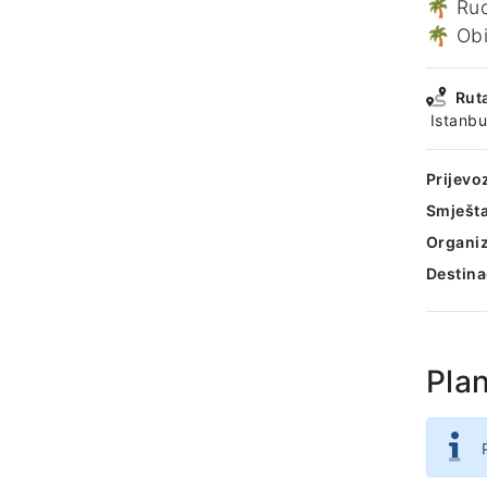
🌴 Rud
🌴 Ob
Rut
Istanbu
Prijevo
Smješta
Organiz
Destina
Pla