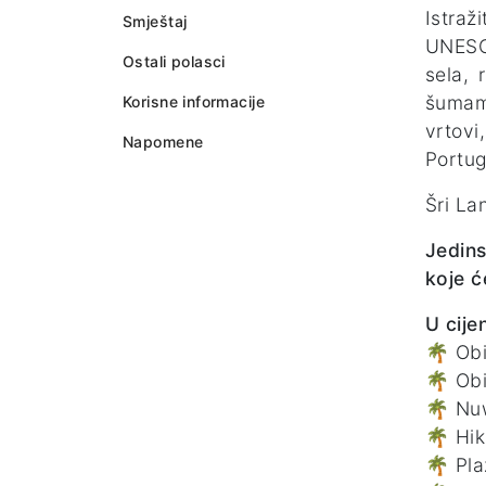
Istraž
Smještaj
UNESCO
Ostali polasci
sela, 
šumama
Korisne informacije
vrtovi
Napomene
Portug
Šri La
Jedin
koje ć
U cije
🌴 Obi
🌴 Obi
🌴 Nuw
🌴 Hik
🌴 Pla