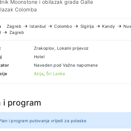
nik Moonstone i obilazak grada Galle
ilazak Colomba
a
Zagreb
Istanbul
Colombo
Sigirija
Kandy
Nuw
l
Zagreb
z
Zrakoplov, Lokalni prijevoz
j
Hotel
ator
Naveden pod Važne napomene
cije
Azija
,
Šri Lanka
n i program
Plan i program putovanja vrijedi za polaske