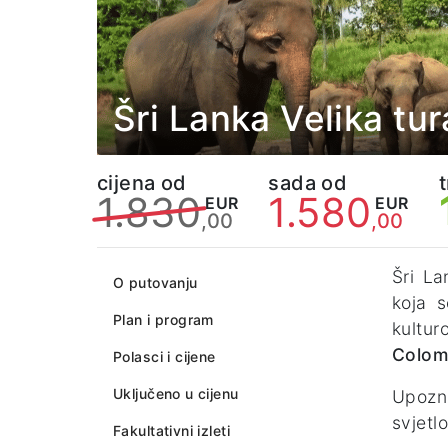
Šri Lanka Velika tu
cijena od
sada od
1.830
1.580
EUR
EUR
,00
,00
Šri La
O putovanju
koja 
Plan i program
kultur
Colom
Polasci i cijene
Uključeno u cijenu
Upozn
svjetl
Fakultativni izleti