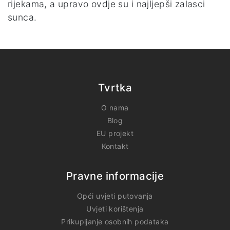
rijekama, a upravo ovdje su i najljepši zalasci
sunca.
Tvrtka
O nama
Blog
EU projekt
Kontakt
Pravne informacije
Opći uvjeti putovanja
Uvjeti korištenja
Prikupljanje osobnih podataka