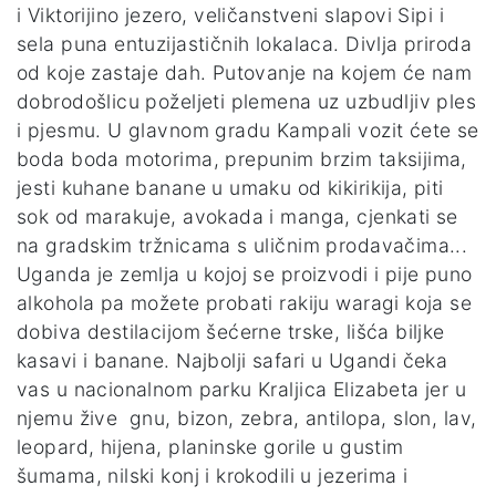
i Viktorijino jezero, veličanstveni slapovi Sipi i
sela puna entuzijastičnih lokalaca. Divlja priroda
od koje zastaje dah. Putovanje na kojem će nam
dobrodošlicu poželjeti plemena uz uzbudljiv ples
i pjesmu. U glavnom gradu Kampali vozit ćete se
boda boda motorima, prepunim brzim taksijima,
jesti kuhane banane u umaku od kikirikija, piti
sok od marakuje, avokada i manga, cjenkati se
na gradskim tržnicama s uličnim prodavačima...
Uganda je zemlja u kojoj se proizvodi i pije puno
alkohola pa možete probati rakiju waragi koja se
dobiva destilacijom šećerne trske, lišća biljke
kasavi i banane. Najbolji safari u Ugandi čeka
vas u nacionalnom parku Kraljica Elizabeta jer u
njemu žive gnu, bizon, zebra, antilopa, slon, lav,
leopard, hijena, planinske gorile u gustim
šumama, nilski konj i krokodili u jezerima i