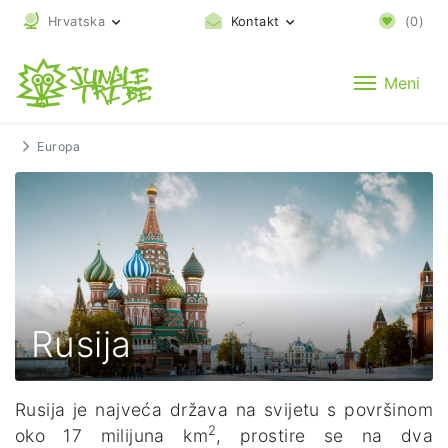
Hrvatska
Kontakt
(
0
)
Meni
Europa
Rusija
Rusija je najveća država na svijetu s površinom
2
oko 17 milijuna km
, prostire se na dva