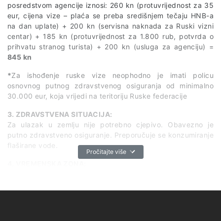
posredstvom agencije iznosi: 260 kn (protuvrijednost za 35
eur, cijena vize – plaća se preba središnjem tečaju HNB-a
na dan uplate) + 200 kn (servisna naknada za Ruski vizni
centar) + 185 kn (protuvrijednost za 1.800 rub, potvrda o
prihvatu stranog turista) + 200 kn (usluga za agenciju) =
845 kn
*
Za ishođenje ruske vize neophodno je imati policu
osnovnog putnog zdravstvenog osiguranja od minimalno
30.000 eur, koja vrijedi na teritoriju Ruske federacije
3. ZDRAVSTVENA SITUACIJA:
Za ulazak u zemlju nije potrebno cjepivo. Obavezno je
putno zdravstveno osiguranje. Preporučuje se konzumiranje
flaširane vode.
Pročitajte više
4. VREMENSKA ZONA:
Rusija je podijeljena na devet vremenskih zona u rasponu
od UTC+3 do UTC+12
5. KLIMA:
Zbog utjecaja Atlantika, većina regije koji pripadaju