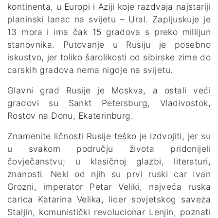
kontinenta, u Europi i Aziji koje razdvaja najstariji
planinski lanac na svijetu – Ural. Zapljuskuje je
13 mora i ima čak 15 gradova s preko millijun
stanovnika. Putovanje u Rusiju je posebno
iskustvo, jer toliko šarolikosti od sibirske zime do
carskih gradova nema nigdje na svijetu.
Glavni grad Rusije je Moskva, a ostali veći
gradovi su Sankt Petersburg, Vladivostok,
Rostov na Donu, Ekaterinburg.
Znamenite ličnosti Rusije teško je izdvojiti, jer su
u svakom području života pridonijeli
čovječanstvu; u klasičnoj glazbi, literaturi,
znanosti. Neki od njih su prvi ruski car Ivan
Grozni, imperator Petar Veliki, najveća ruska
carica Katarina Velika, lider sovjetskog saveza
Staljin, komunistički revolucionar Lenjin, poznati