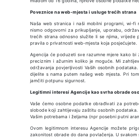
mlađom od 16 godina, njihove osobne podatke neov
Poveznice na web-mjesta i usluge trećih strana
Naša web stranica i naši mobilni programi, wi-f
nismo odgovorni za prikupljanje, uporabu, održava
trećih strana odnosno služite li se njima, vrijed
pravila o privatnosti web-mjesta koja posjećujete.
Agencija će poduzeti sve razumne mjere kako bi za
preciznim i ažurnim koliko je moguće. Mi zahtij
održavanja povjerljivosti Vaših osobnih podataka
dijelite s nama putem našeg web mjesta. Pri tom
jamčiti potpunu sigurnost.
Legitimni interesi Agencije kao svrha obrade o
Vaše ćemo osobne podatke obrađivati za potrebe n
slobode koji zahtijevaju zaštitu osobnih podataka.
Vašim potrebama i željama (npr posebni putni aran
Ovom legitimnom interesu Agencije možete prigo
zakonitost obrade do dana povlačenja. U svakom sl