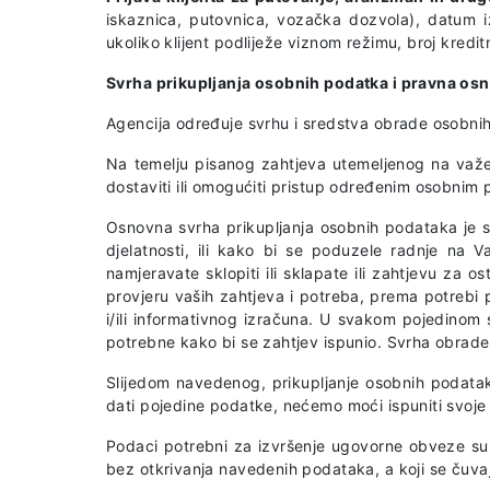
iskaznica, putovnica, vozačka dozvola), datum i
ukoliko klijent podliježe viznom režimu, broj kredi
Svrha prikupljanja osobnih podatka i pravna os
Agencija određuje svrhu i sredstva obrade osobni
Na temelju pisanog zahtjeva utemeljenog na važećim
dostaviti ili omogućiti pristup određenim osobnim
Osnovna svrha prikupljanja osobnih podataka je s
djelatnosti, ili kako bi se poduzele radnje na 
namjeravate sklopiti ili sklapate ili zahtjevu za 
provjeru vaših zahtjeva i potreba, prema potrebi p
i/ili informativnog izračuna. U svakom pojedinom 
potrebne kako bi se zahtjev ispunio. Svrha obrad
Slijedom navedenog, prikupljanje osobnih podata
dati pojedine podatke, nećemo moći ispuniti svoje
Podaci potrebni za izvršenje ugovorne obveze su n
bez otkrivanja navedenih podataka, a koji se čuv