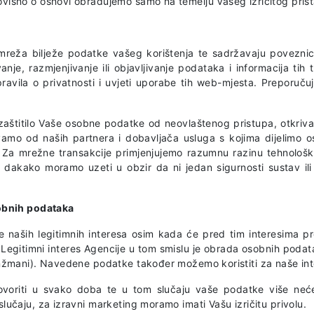
isno o osnovi obrađujemo samo na temelju Vašeg izričitog prist
i mreža bilježe podatke vašeg korištenja te sadržavaju povezni
nje, razmjenjivanje ili objavljivanje podataka i informacija tih
e pravila o privatnosti i uvjeti uporabe tih web-mjesta. Preporu
štitilo Vaše osobne podatke od neovlaštenog pristupa, otkrivanj
evamo od naših partnera i dobavljača usluga s kojima dijelim
. Za mrežne transakcije primjenjujemo razumnu razinu tehnološk
 dakako moramo uzeti u obzir da ni jedan sigurnosti sustav il
sobnih podataka
aših legitimnih interesa osim kada će pred tim interesima predn
 Legitimni interes Agencije u tom smislu je obrada osobnih podat
žmani). Navedene podatke također možemo koristiti za naše intern
voriti u svako doba te u tom slučaju vaše podatke više neće
učaju, za izravni marketing moramo imati Vašu izričitu privolu.