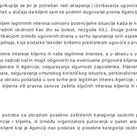
 prikuplja se jer je potreban radi sklapanja i izvršavanja ugovora
stati u slučaju da klijent sam ne podmiri dugovanje prema Agencij
jem legitimnih interesa odnosno potencijalne situacije kada je 
nrednih okolnosti kao što su bolest, nezgoda itd.). Druge p
nikacijom između ugovornih strana u svrhu ispunjenja svih aspe
mještaja, koje podatke također brišemo prestankom ugovora o pru
timne interese klijenta ili naše legitimne interese, a u skladu
a najbolji način mogli odgovoriti na eventualne prigovore klijen
ijenata ili Agencije, osiguravanja sigurnosti zaposlenika, klijena
ta, osiguravanja vrhunskog korisničkog iskustva, personalizirane 
a obradu podataka u ove svrhe jest legitiman interes Agencije, os
klijenta i/ili pravna osnova zaštite ključnih interesa klijenta il
 potreba za obradom posebno zaštićenih kategorija osobnih po
cije i klijenta, ili između organizatora putovanja u paket ara
lijent koji je Agenciji dao podatak iz posebne kategorije osobn