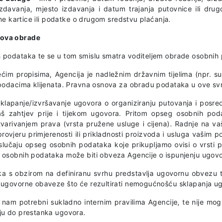
zdavanja, mjesto izdavanja i datum trajanja putovnice ili d
tne kartice ili podatke o drugom sredstvu plaćanja.
nova obrade
h podataka te se u tom smislu smatra voditeljem obrade osobnih
 propisima, Agencija je nadležnim državnim tijelima (npr. sudov
 podacima klijenata. Pravna osnova za obradu podataka u ove sv
klapanje/izvršavanje ugovora o organiziranju putovanja i posre
Vaš zahtjev prije i tijekom ugovora. Pritom opseg osobnih poda
ostvarivanjem prava (vrsta pružene usluge i cijena). Radnje na 
rovjeru primjerenosti ili prikladnosti proizvoda i usluga vašim
slučaju opseg osobnih podataka koje prikupljamo ovisi o vrsti p
e osobnih podataka može biti obveza Agencije o ispunjenju ugovo
ka s obzirom na definiranu svrhu predstavlja ugovornu obvezu t
 ugovorne obaveze što će rezultirati nemogućnošću sklapanja ugov
am potrebni sukladno internim pravilima Agencije, te nije mogu
aju do prestanka ugovora.