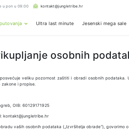
e u pon u 09:00
kontakt@jungletribe.hr
 putovanja
Ultra last minute
Jesenski mega sale
rikupljanje osobnih podata
posvećuje veliku pozornost zaštiti i obradi osobnih podataka. U 
 zakone i propise.
:
agreb, OIB: 60129171925
l: kontakt@jungletribe.hr
obradu vaših osobnih podataka („Izvršitelja obrade“), govorimo 