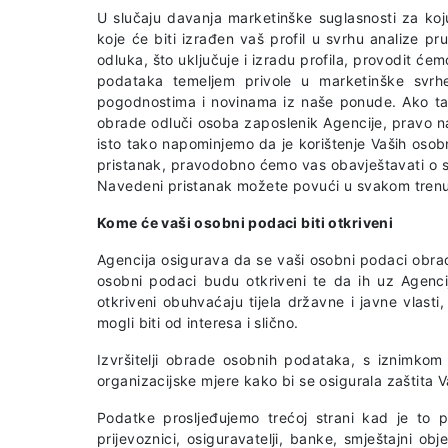
U slučaju davanja marketinške suglasnosti za koj
koje će biti izrađen vaš profil u svrhu analize p
odluka, što uključuje i izradu profila, provodit ć
podataka temeljem privole u marketinške svrhe
pogodnostima i novinama iz naše ponude. Ako tak
obrade odluči osoba zaposlenik Agencije, pravo n
isto tako napominjemo da je korištenje Vaših oso
pristanak, pravodobno ćemo vas obavještavati o s
Navedeni pristanak možete povući u svakom trenut
Kome će vaši osobni podaci biti otkriveni
Agencija osigurava da se vaši osobni podaci obra
osobni podaci budu otkriveni te da ih uz Agencij
otkriveni obuhvaćaju tijela državne i javne vlasti
mogli biti od interesa i slično.
Izvršitelji obrade osobnih podataka, s iznimkom 
organizacijske mjere kako bi se osigurala zaštita V
Podatke prosljeđujemo trećoj strani kad je to po
prijevoznici, osiguravatelji, banke, smještajni ob