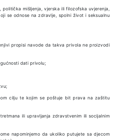
litička mišljenja, vjerska ili filozofska uvjerenja,
oji se odnose na zdravlje, spolni život i seksualnu
jenjivi propisi navode da takva privola ne proizvodi
ogućnosti dati privolu;
tvu;
om cilju te kojim se poštuje bit prava na zaštitu
retmana ili upravljanja zdravstvenim ili socijalnim
ri tome napominjemo da ukoliko putujete sa djecom