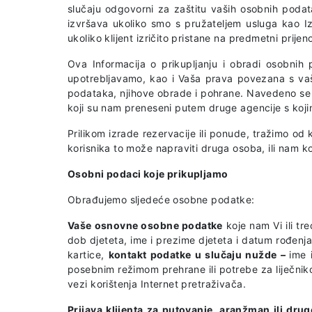
slučaju odgovorni za zaštitu vaših osobnih poda
izvršava ukoliko smo s pružateljem usluga kao Izv
ukoliko klijent izričito pristane na predmetni prijen
Ova Informacija o prikupljanju i obradi osobnih
upotrebljavamo, kao i Vaša prava povezana s vaš
podataka, njihove obrade i pohrane. Navedeno se 
koji su nam preneseni putem druge agencije s kojim
Prilikom izrade rezervacije ili ponude, tražimo od
korisnika to može napraviti druga osoba, ili nam k
Osobni podaci koje prikupljamo
Obrađujemo sljedeće osobne podatke:
Vaše osnovne osobne podatke
koje nam Vi ili tr
dob djeteta, ime i prezime djeteta i datum rođenja
kartice,
kontakt podatke u slučaju nužde –
ime 
posebnim režimom prehrane ili potrebe za liječni
vezi korištenja Internet pretraživača.
Prijava klijenta za putovanje, aranžman ili dru