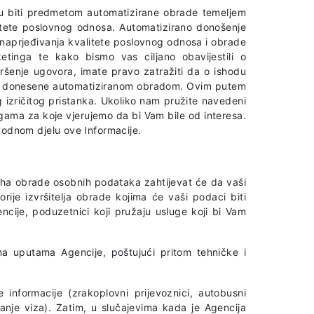
ogu biti predmetom automatizirane obrade temeljem
alitete poslovnog odnosa. Automatizirano donošenje
 unaprjeđivanja kvalitete poslovnog odnosa i obrade
tinga te kako bismo vas ciljano obavijestili o
šenje ugovora, imate pravo zatražiti da o ishodu
luke donesene automatiziranom obradom. Ovim putem
izričitog pristanka. Ukoliko nam pružite navedeni
ama za koje vjerujemo da bi Vam bile od interesa.
odnom djelu ove Informacije.
rha obrade osobnih podataka zahtijevat će da vaši
ije izvršitelja obrade kojima će vaši podaci biti
encije, poduzetnici koji pružaju usluge koji bi Vam
ema uputama Agencije, poštujući pritom tehničke i
 informacije (zrakoplovni prijevoznici, autobusni
ivanje viza). Zatim, u slučajevima kada je Agencija