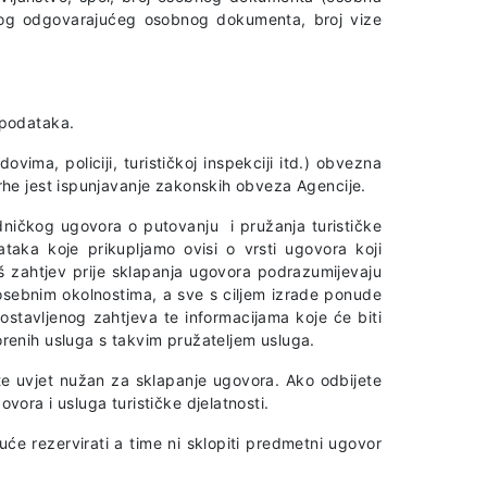
rugog odgovarajućeg osobnog dokumenta, broj vize
 podataka.
ima, policiji, turističkoj inspekciji itd.) obvezna
rhe jest ispunjavanje zakonskih obveza Agencije.
dničkog ugovora o putovanju i pružanja turističke
taka koje prikupljamo ovisi o vrsti ugovora koji
vaš zahtjev prije sklapanja ugovora podrazumijevaju
 posebnim okolnostima, a sve s ciljem izrade ponude
ostavljenog zahtjeva te informacijama koje će biti
renih usluga s takvim pružateljem usluga.
e uvjet nužan za sklapanje ugovora. Ako odbijete
ora i usluga turističke djelatnosti.
će rezervirati a time ni sklopiti predmetni ugovor