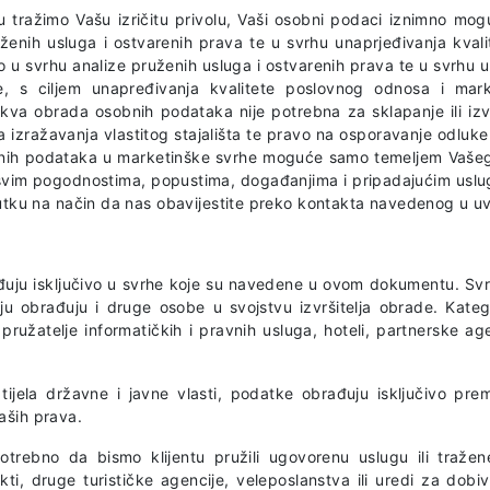
u tražimo Vašu izričitu privolu, Vaši osobni podaci iznimno m
ruženih usluga i ostvarenih prava te u svrhu unaprjeđivanja kv
emo u svrhu analize pruženih usluga i ostvarenih prava te u svrhu
, s ciljem unapređivanja kvalitete poslovnog odnosa i marke
va obrada osobnih podataka nije potrebna za sklapanje ili izvr
a izražavanja vlastitog stajališta te pravo na osporavanje od
bnih podataka u marketinške svrhe moguće samo temeljem Vašeg 
vim pogodnostima, popustima, događanjima i pripadajućim uslug
ku na način da nas obavijestite preko kontakta navedenog u uv
đuju isključivo u svrhe koje su navedene u ovom dokumentu. Sv
u obrađuju i druge osobe u svojstvu izvršitelja obrade. Kategor
, pružatelje informatičkih i pravnih usluga, hoteli, partnerske ag
tijela državne i javne vlasti, podatke obrađuju isključivo pr
aših prava.
trebno da bismo klijentu pružili ugovorenu uslugu ili tražene
jekti, druge turističke agencije, veleposlanstva ili uredi za dob