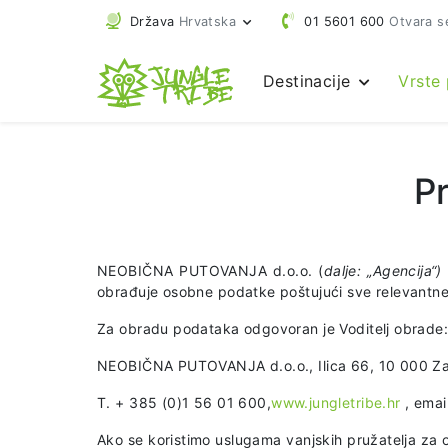
Država
Hrvatska
01 5601 600
Otvara s
Destinacije
Vrste
P
NEOBIČNA PUTOVANJA d.o.o. (
dalje: „Agencija“)
obrađuje osobne podatke poštujući sve relevantne
Za obradu podataka odgovoran je Voditelj obrade
NEOBIČNA PUTOVANJA d.o.o., Ilica 66, 10 000 Z
T. + 385 (0)1 56 01 600,
www.jungletribe.hr
, emai
Ako se koristimo uslugama vanjskih pružatelja za 