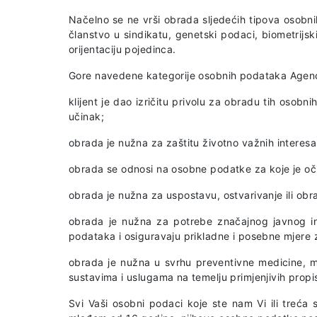
Načelno se ne vrši obrada sljedećih tipova osobnih 
članstvo u sindikatu, genetski podaci, biometrijsk
orijentaciju pojedinca.
Gore navedene kategorije osobnih podataka Agenci
klijent je dao izričitu privolu za obradu tih osobn
učinak;
obrada je nužna za zaštitu životno važnih interesa kl
obrada se odnosi na osobne podatke za koje je očito
obrada je nužna za uspostavu, ostvarivanje ili obr
obrada je nužna za potrebe značajnog javnog inte
podataka i osiguravaju prikladne i posebne mjere za
obrada je nužna u svrhu preventivne medicine, medi
sustavima i uslugama na temelju primjenjivih propi
Svi Vaši osobni podaci koje ste nam Vi ili treća