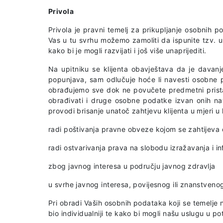
Privola
Privola je pravni temelj za prikupljanje osobnih 
Vas u tu svrhu možemo zamoliti da ispunite tzv. 
kako bi je mogli razvijati i još više unaprijediti.
Na upitniku se klijenta obavještava da je davanj
popunjava, sam odlučuje hoće li navesti osobne 
obrađujemo sve dok ne povučete predmetni prist
obrađivati i druge osobne podatke izvan onih na
provodi brisanje unatoč zahtjevu klijenta u mjeri u
radi poštivanja pravne obveze kojom se zahtijeva o
radi ostvarivanja prava na slobodu izražavanja i in
zbog javnog interesa u području javnog zdravlja
u svrhe javnog interesa, povijesnog ili znanstvenog 
Pri obradi Vaših osobnih podataka koji se temelje 
bio individualniji te kako bi mogli našu uslugu u p