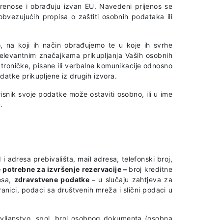
renose i obrađuju izvan EU. Navedeni prijenos se
obvezujućih propisa o zaštiti osobnih podataka ili
, na koji ih način obrađujemo te u koje ih svrhe
elevantnim značajkama prikupljanja Vaših osobnih
roničke, pisane ili verbalne komunikacije odnosno
atke prikupljene iz drugih izvora.
isnik svoje podatke može ostaviti osobno, ili u ime
.
i adresa prebivališta, mail adresa, telefonski broj,
 potrebne za izvršenje rezervacije –
broj kreditne
esa,
zdravstvene podatke –
u slučaju zahtjeva za
ranici, podaci sa društvenih mreža i slični podaci u
avljanstvo, spol, broj osobnog dokumenta (osobna