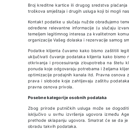
Broj kreditne kartice ili drugog sredstva plaćanja
troškova smještaja i drugih usluga koji bi mogli na
Kontakt podatke u slučaju nužde obrađujemo temel
određene relevantne informacije (u slučaju izva
temeljem legitimnog interesa za kvalitetnom komu
organizacije Vašeg dolaska i rezervacije samog s
Podatke klijenta čuvamo kako bismo zaštitili legi
uključivati čuvanje podataka klijenta kako bismo n
otkrivanja i procesuiranja zloupotreba na štetu kl
ponuda koje odgovaraju potrebama i željama klijena
optimizacije prodajnih kanala itd. Pravna osnova z
prava i slobode koje zahtijevaju zaštitu podataka 
pravna osnova privola.
Posebne kategorije osobnih podataka
Zbog prirode putničkih usluga može se dogoditi
isključivo u svrhu izvršenja ugovora između Agen
prethode sklapanju ugovora. Smatrat će se da je k
obradu takvih podataka.