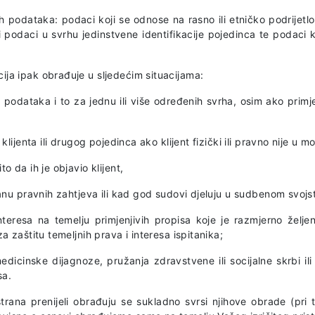
podataka: podaci koji se odnose na rasno ili etničko podrijetlo, po
i podaci u svrhu jedinstvene identifikacije pojedinca te podaci k
ja ipak obrađuje u sljedećim situacijama:
ih podataka i to za jednu ili više određenih svrha, osim ako prim
ijenta ili drugog pojedinca ako klijent fizički ili pravno nije u m
 da ih je objavio klijent,
anu pravnih zahtjeva ili kad god sudovi djeluju u sudbenom svojs
resa na temelju primjenjivih propisa koje je razmjerno željen
 zaštitu temeljnih prava i interesa ispitanika;
cinske dijagnoze, pružanja zdravstvene ili socijalne skrbi ili t
sa.
 strana prenijeli obrađuju se sukladno svrsi njihove obrade (p