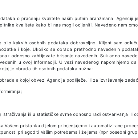
podataka o praćenju kvalitete naših putnih aranžmana. Agenciji 
upitnike kvalitete kako bi nas mogli ocijeniti. Navedeno nam o
e bilo kakvih osobnih podataka dobrovoljno. Klijent sam odlučuj
podatke i koje. Ukoliko se obrada prethodno navedenih podat
anak odnosno zahtijevate brisanje navedenih. Sukladno naved
vedenih u ovoj Informaciji. U vezi navedenog napominjemo da 
 kojoj je obrada tih osobnih podataka nužna:
brada a kojoj obvezi Agencija podliježe, ili za izvršavanje zada
formiranja;
istraživanja ili u statističke svrhe odnosno radi ostvarivanja ili 
na Vašem pristanku dijelom primjenjujemo i automatizirane procese
otpunosti prilagoditi Vašim potrebama i željama (npr posebni grup