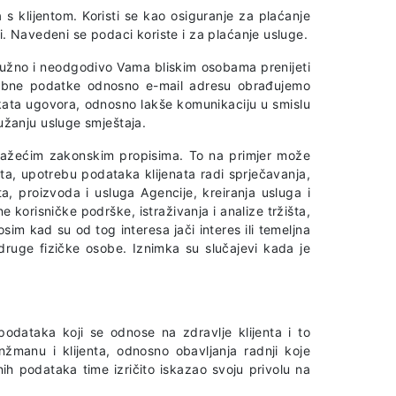
 s klijentom. Koristi se kao osiguranje za plaćanje
i. Navedeni se podaci koriste i za plaćanje usluge.
nužno i neodgodivo Vama bliskim osobama prenijeti
otrebne podatke odnosno e-mail adresu obrađujemo
kata ugovora, odnosno lakše komunikaciju u smislu
žanju usluge smještaja.
 s važećim zakonskim propisima. To na primjer može
ata, upotrebu podataka klijenata radi sprječavanja,
ta, proizvoda i usluga Agencije, kreiranja usluga i
korisničke podrške, istraživanja i analize tržišta,
im kad su od tog interesa jači interes ili temeljna
i druge fizičke osobe. Iznimka su slučajevi kada je
dataka koji se odnose na zdravlje klijenta i to
nžmanu i klijenta, odnosno obavljanja radnji koje
ih podataka time izričito iskazao svoju privolu na