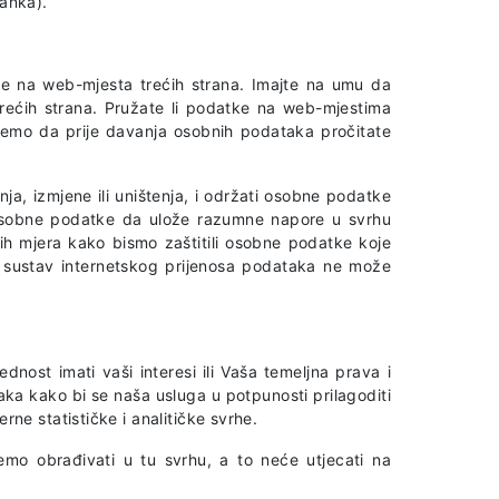
anka).
ce na web-mjesta trećih strana. Imajte na umu da
 trećih strana. Pružate li podatke na web-mjestima
čujemo da prije davanja osobnih podataka pročitate
a, izmjene ili uništenja, i održati osobne podatke
o osobne podatke da ulože razumne napore u svrhu
ih mjera kako bismo zaštitili osobne podatke koje
i sustav internetskog prijenosa podataka ne može
ost imati vaši interesi ili Vaša temeljna prava i
aka kako bi se naša usluga u potpunosti prilagoditi
e statističke i analitičke svrhe.
mo obrađivati u tu svrhu, a to neće utjecati na