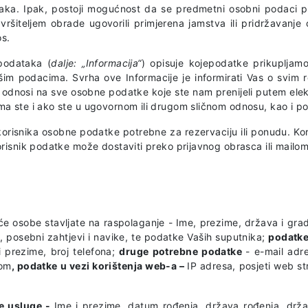
taka. Ipak, postoji mogućnost da se predmetni osobni podaci p
ršiteljem obrade ugovorili primjerena jamstva ili pridržavanje 
os.
 podataka (
dalje: „Informacija“
) opisuje kojepodatke prikupljamo
im podacima. Svrha ove Informacije je informirati Vas o svim r
odnosi na sve osobne podatke koje ste nam prenijeli putem elekt
a ste i ako ste u ugovornom ili drugom sličnom odnosu, kao i pod
 korisnika osobne podatke potrebne za rezervaciju ili ponudu. Kor
orisnik podatke može dostaviti preko prijavnog obrasca ili mailom
eće osobe stavljate na raspolaganje - Ime, prezime, država i grad 
, posebni zahtjevi i navike, te podatke Vaših suputnika;
podatke
i prezime, broj telefona;
druge potrebne podatke
- e-mail adr
kom
, podatke u vezi korištenja web-a –
IP adresa, posjeti web st
ge usluge -
Ime i prezime, datum rođenja, država rođenja, drž