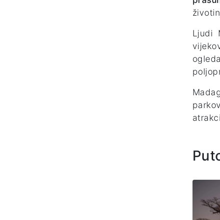
životi
Ljudi 
vijeko
ogleda
poljopr
Madaga
parkov
atrakci
Put