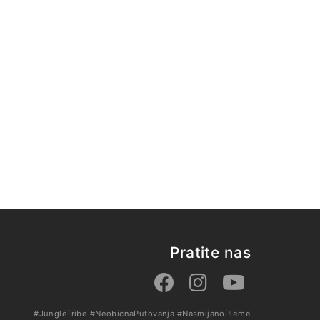
Pratite nas
#JungleTribe
#NeobicnaPutovanja
#NasmijanoPleme