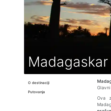
Madagaskar
Madag
O destinaciji
Glavni
Putovanja
Ova z
Madaga
prašum