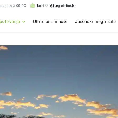
e u pon u 09:00
kontakt@jungletribe.hr
 putovanja
Ultra last minute
Jesenski mega sale