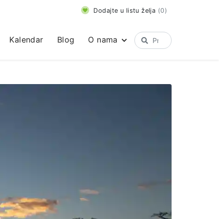
Dodajte u listu želja
(
0
)
Kalendar
Blog
O nama