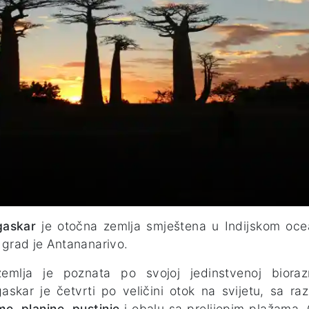
askar
je otočna zemlja smještena u Indijskom ocea
 grad je Antananarivo.
emlja je poznata po svojoj jedinstvenoj biorazno
skar je četvrti po veličini otok na svijetu, sa ra
e, planine, pustinje
i obalu sa prelijepim plažama.