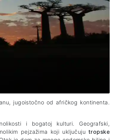
nu, jugoistočno od afričkog kontinenta.
likosti i bogatoj kulturi. Geografski,
znolikim pejzažima koji uključuju
tropske
 Otok je dom za mnoge endemske biljne i