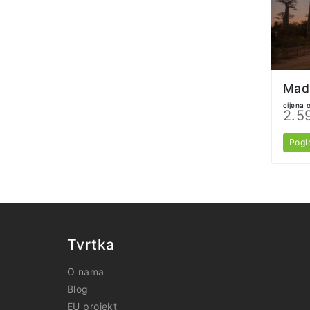
cijena 
2.5
Pogl
Tvrtka
O nama
Blog
EU projekt