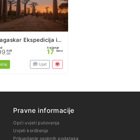
Madagaskar Ekspedicija iz Beograda
od
trajanje
17
99
EUR
dana
,00
edaj
Upit
Pravne informacije
Opći uvjeti putovanja
Uvjeti korištenja
Prikupljanje osobnih podataka