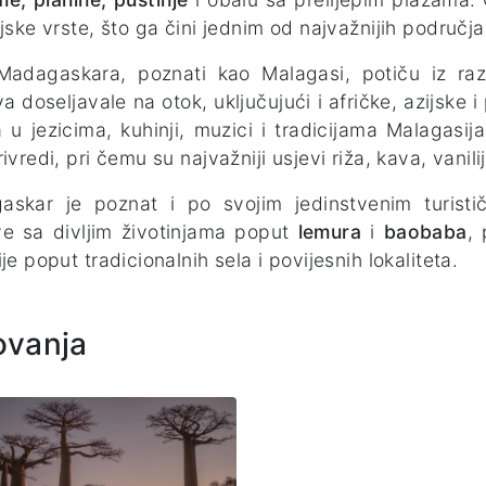
njske vrste, što ga čini jednim od najvažnijih područj
Madagaskara, poznati kao Malagasi, potiču iz raz
va doseljavale na otok, uključujući i afričke, azijske 
 u jezicima, kuhinji, muzici i tradicijama Malagas
ivredi, pri čemu su najvažniji usjevi riža, kava, vanilij
skar je poznat i po svojim jedinstvenim turistič
e sa divljim životinjama poput
lemura
i
baobaba
, 
je poput tradicionalnih sela i povijesnih lokaliteta.
ovanja