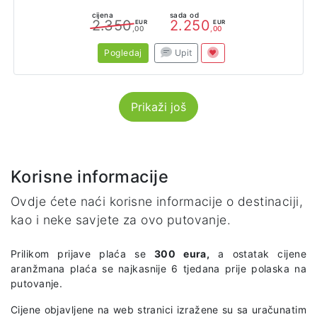
cijena
sada od
2.350
2.250
EUR
EUR
,00
,00
Pogledaj
Upit
Prikaži još
Korisne informacije
Ovdje ćete naći korisne informacije o destinaciji,
kao i neke savjete za ovo putovanje.
Prilikom prijave plaća se
300 eura,
a ostatak cijene
aranžmana plaća se najkasnije 6 tjedana prije polaska na
putovanje.
Cijene objavljene na web stranici izražene su sa uračunatim