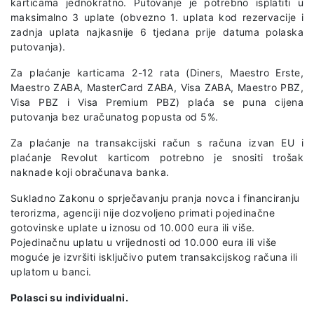
karticama jednokratno. Putovanje je potrebno isplatiti u
maksimalno 3 uplate (obvezno 1. uplata kod rezervacije i
zadnja uplata najkasnije 6 tjedana prije datuma polaska
putovanja).
Za plaćanje karticama 2-12 rata (Diners, Maestro Erste,
Maestro ZABA, MasterCard ZABA, Visa ZABA, Maestro PBZ,
Visa PBZ i Visa Premium PBZ) plaća se puna cijena
putovanja bez uračunatog popusta od 5%.
Za plaćanje na transakcijski račun s računa izvan EU i
plaćanje Revolut karticom potrebno je snositi trošak
naknade koji obračunava banka.
Sukladno Zakonu o sprječavanju pranja novca i financiranju
terorizma, agenciji nije dozvoljeno primati pojedinačne
gotovinske uplate u iznosu od 10.000 eura ili više.
Pojedinačnu uplatu u vrijednosti od 10.000 eura ili više
moguće je izvršiti isključivo putem transakcijskog računa ili
uplatom u banci.
Polasci su individualni.