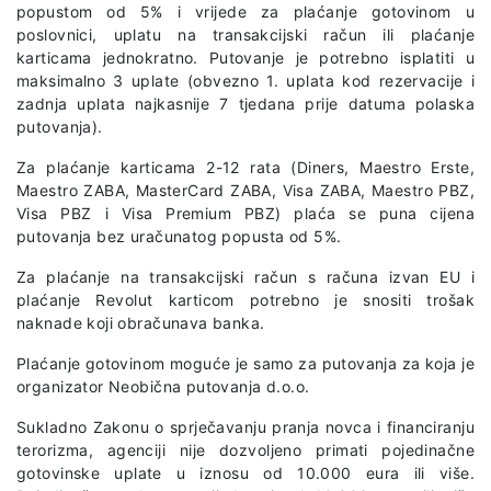
popustom od 5% i vrijede za plaćanje gotovinom u
poslovnici, uplatu na transakcijski račun ili plaćanje
karticama jednokratno. Putovanje je potrebno isplatiti u
maksimalno 3 uplate (obvezno 1. uplata kod rezervacije i
zadnja uplata najkasnije 7 tjedana prije datuma polaska
putovanja).
Za plaćanje karticama 2-12 rata (Diners, Maestro Erste,
Maestro ZABA, MasterCard ZABA, Visa ZABA, Maestro PBZ,
Visa PBZ i Visa Premium PBZ) plaća se puna cijena
putovanja bez uračunatog popusta od 5%.
Za plaćanje na transakcijski račun s računa izvan EU i
plaćanje Revolut karticom potrebno je snositi trošak
naknade koji obračunava banka.
Plaćanje gotovinom moguće je samo za putovanja za koja je
organizator Neobična putovanja d.o.o.
Sukladno Zakonu o sprječavanju pranja novca i financiranju
terorizma, agenciji nije dozvoljeno primati pojedinačne
gotovinske uplate u iznosu od 10.000 eura ili više.