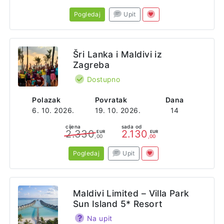
Pogledaj
Upit
Šri Lanka i Maldivi iz
Zagreba
Dostupno
Polazak
Povratak
Dana
6. 10. 2026.
19. 10. 2026.
14
cijena
sada od
2.330
2.130
EUR
EUR
,00
,00
Pogledaj
Upit
Maldivi Limited – Villa Park
Sun Island 5* Resort
Na upit