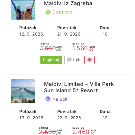
Maldivi iz Zagreba
Dostupno
Polazak
Povratak
Dana
12. 9. 2026.
21. 9. 2026.
10
cijena
sada od
1.660
1.560
EUR
EUR
,00
,00
Pogledaj
Upit
Maldivi Limited – Villa Park
Sun Island 5* Resort
Na upit
Polazak
Povratak
Dana
13. 9. 2026.
22. 9. 2026.
10
cijena
sada od
2.560
2.460
EUR
EUR
,00
,00