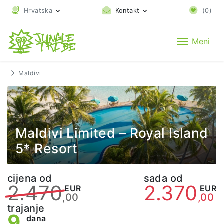
Hrvatska
Kontakt
(
0
)
Meni
Maldivi
Maldivi Limited – Royal Island
5* Resort
cijena od
sada od
2.470
2.370
EUR
EUR
,00
,00
trajanje
9
dana