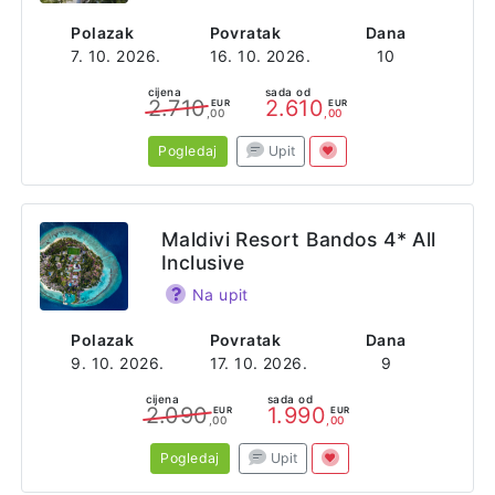
Polazak
Povratak
Dana
7. 10. 2026.
16. 10. 2026.
10
cijena
sada od
2.710
2.610
EUR
EUR
,00
,00
Pogledaj
Upit
Maldivi Resort Bandos 4* All
Inclusive
Na upit
Polazak
Povratak
Dana
9. 10. 2026.
17. 10. 2026.
9
cijena
sada od
2.090
1.990
EUR
EUR
,00
,00
Pogledaj
Upit