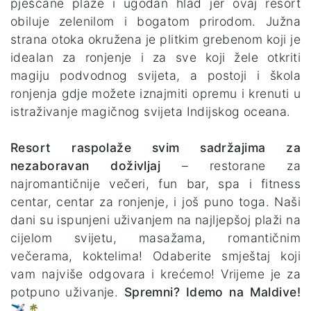
pješčane plaže i ugodan hlad jer ovaj resort
obiluje zelenilom i bogatom prirodom. Južna
strana otoka okružena je plitkim grebenom koji je
idealan za ronjenje i za sve koji žele otkriti
magiju podvodnog svijeta, a postoji i škola
ronjenja gdje možete iznajmiti opremu i krenuti u
istraživanje magičnog svijeta Indijskog oceana.
Resort raspolaže svim sadržajima za
nezaboravan doživljaj
– restorane za
najromantičnije večeri, fun bar, spa i fitness
centar, centar za ronjenje, i još puno toga. Naši
dani su ispunjeni uživanjem na najljepšoj plaži na
cijelom svijetu, masažama, romantičnim
večerama, koktelima! Odaberite smještaj koji
vam najviše odgovara i krećemo! Vrijeme je za
potpuno uživanje.
Spremni? Idemo na Maldive!
✈️🏝️