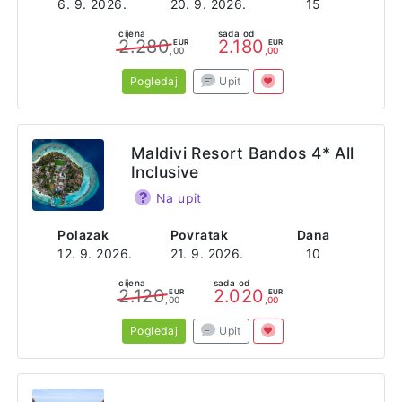
6. 9. 2026.
20. 9. 2026.
15
cijena
sada od
2.280
2.180
EUR
EUR
,00
,00
Pogledaj
Upit
Maldivi Resort Bandos 4* All
Inclusive
Na upit
Polazak
Povratak
Dana
12. 9. 2026.
21. 9. 2026.
10
cijena
sada od
2.120
2.020
EUR
EUR
,00
,00
Pogledaj
Upit