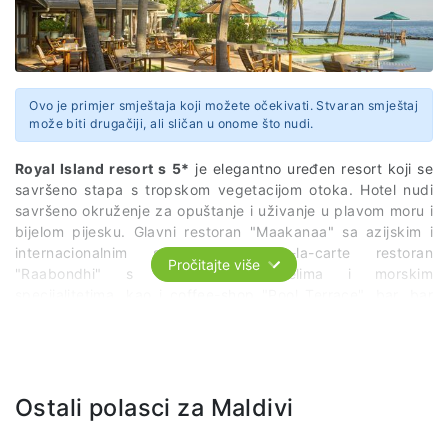
Ovo je primjer smještaja koji možete očekivati. Stvaran smještaj
može biti drugačiji, ali sličan u onome što nudi.
Royal Island resort s 5*
je elegantno uređen resort koji se
savršeno stapa s tropskom vegetacijom otoka. Hotel nudi
savršeno okruženje za opuštanje i uživanje u plavom moru i
bijelom pijesku. Glavni restoran "Maakanaa" sa azijskim i
internacionalnim specijalitetima, a-la-carte restoran
Pročitajte više
"Raabondhi" s međunarodnim jelima i morskim
specijalitetima, kao i coffee-shop "Pool Terrace", bar, bar
na bazenu i pub.
Gostima su na raspolaganju bazen s odvojenim dijelom za
djecu, suvenirnica, frizerski salon i besplatan Wi-Fi u
glavnom baru. Radi zaštite otoka od erozije, na određenim
Ostali polasci za Maldivi
mjestima postavljeni su lukobrani koji ga štite od valova.