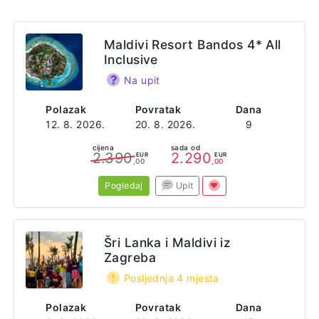
Ovaj resort raspolaže sa tri vrste smještaja,
Beach Villa,
Sunset Beach Villa i Beach Pool Villa
, a vaše je samo da
izaberete idealan smještaj i prepustite se potpunom užitku
Maldivi Resort Bandos 4* All
na Maldivima.
Inclusive
Na upit
Web stranica
https://villaresorts.com/royal-island/
Polazak
Povratak
Dana
12. 8. 2026.
20. 8. 2026.
9
Adresa
cijena
sada od
Horubadhoo Baa Atoll 06160 Rep. of Maldives
2.390
2.290
EUR
EUR
,00
,00
Pogledaj
Upit
Šri Lanka i Maldivi iz
Zagreba
Posljednja 4 mjesta
Polazak
Povratak
Dana