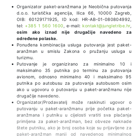
Organizator paket-aranžmana je Neobična putovanja
d.o.o. turistička agencija, Ilica 66, 10000 Zagreb,
OIB: 60129171925, ID kod: HR-AB-01-080804992,
tel:
+385 1 560 1600
, e-mail:
kontakt@jungletribe.hr
,
osim ako iznad nije drugačije navedeno za
određene polaske.
Ponuđena kombinacija usluga putovanja jest paket-
aranžman u smislu Zakona o pružanju usluga u
turizmu.
Putovanje je organizirano za minimalno 10 i
maksimalno 35 putnika po terminu za putovanja
avionom, odnosno minimalno 40 i maksimalno 95
putnika po autobusu za putovanja autobusom osim
ako u ugovoru o putovanju u paket-aranžmanu nije
drugačije navedeno.
Organizator/Prodavatelj može raskinuti ugovor o
putovanju u paket-aranžmanu prije početka paket-
aranžmana i putniku u cijelosti vratiti sva plaćanja
primljena za paket-aranžman, bez obveze naknade
štete putniku, ako je broj osoba koje su prijavljene za
paket-aranžman manji od navedenog minimalnog