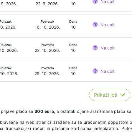
Na upit
 9. 2026.
22. 9. 2026.
10
Polazak
Povratak
Dana
Na upit
10. 2026.
16. 10. 2026.
10
Polazak
Povratak
Dana
Na upit
 10. 2026.
22. 10. 2026.
10
Polazak
Povratak
Dana
Na upit
 10. 2026.
29. 10. 2026.
10
Prikaži još
 prijave plaća se
300 eura,
a ostatak cijene aranžmana plaća se 
objavljene na web stranici izražene su sa uračunatim popustom o
na transakcijski račun ili plaćanje karticama jednokratno. Puto