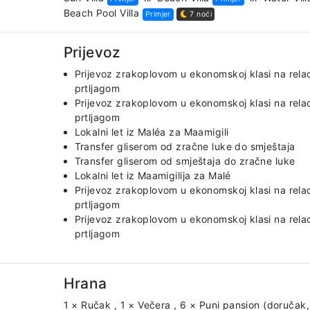
Beach Pool Villa
Primjer
7 noći
Prijevoz
Prijevoz zrakoplovom u ekonomskoj klasi na relac
prtljagom
Prijevoz zrakoplovom u ekonomskoj klasi na relaci
prtljagom
Lokalni let iz Maléa za Maamigili
Transfer gliserom od zračne luke do smještaja
Transfer gliserom od smještaja do zračne luke
Lokalni let iz Maamigilija za Malé
Prijevoz zrakoplovom u ekonomskoj klasi na relaci
prtljagom
Prijevoz zrakoplovom u ekonomskoj klasi na relac
prtljagom
Hrana
1 × Ručak
,
1 × Večera
,
6 × Puni pansion (doručak,