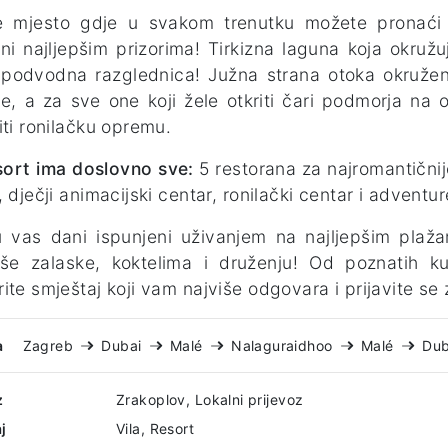
e mjesto gdje u svakom trenutku možete pronaći p
ni najljepšim prizorima! Tirkizna laguna koja okružuj
podvodna razglednica! Južna strana otoka okružena
je, a za sve one koji žele otkriti čari podmorja na 
iti ronilačku opremu.
ort ima doslovno sve:
5 restorana za najromantičnije
, dječji animacijski centar, ronilački centar i adventur
u vas dani ispunjeni uživanjem na najljepšim pla
pše zalaske, koktelima i druženju! Od poznatih k
ite smještaj koji vam najviše odgovara i prijavite se
a
Zagreb
Dubai
Malé
Nalaguraidhoo
Malé
Dub
z
Zrakoplov, Lokalni prijevoz
j
Vila, Resort