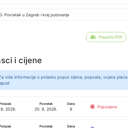
0: Povratak u Zagreb i kraj putovanja
Preuzmi PDF
sci i cijene
Za više informacija o polasku poput cijena, popusta, uvjeta plaća
ispod
Polazak
Povratak
Dana
Popunjeno
 8. 2026.
20. 8. 2026.
9
Polazak
Povratak
Dana