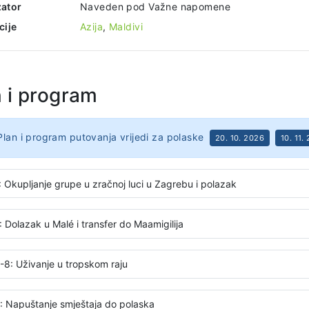
ator
Naveden pod Važne napomene
cije
Azija
,
Maldivi
n i program
Plan i program putovanja vrijedi za polaske
20. 10. 2026
10. 11.
: Okupljanje grupe u zračnoj luci u Zagrebu i polazak
 Dolazak u Malé i transfer do Maamigilija
-8: Uživanje u tropskom raju
: Napuštanje smještaja do polaska