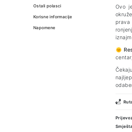
Ostali polasci
Ovo j
okruže
Korisne informacije
prava 
Napomene
ronjen
iznajm
🌞
Res
centar
Čekaj
najlje
odaber
Rut
Prijevo
Smješta