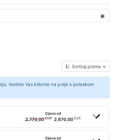
Sortiraj prema
nja, molimo Vas kliknite na polje s polaskom
Cijena od
EUR
EUR
2.770,00
2.670,00
Cijena od