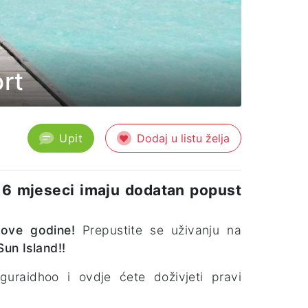
ort
Upit
Dodaj u listu želja
h 6 mjeseci imaju dodatan popust
 ove godine!
Prepustite se uživanju na
Sun Island!!
uraidhoo i ovdje ćete doživjeti pravi