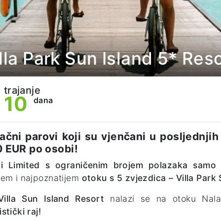
lla Park Sun Island 5* Res
trajanje
10
dana
ačni parovi koji su vjenčani u posljednji
0 EUR po osobi!
i
Limited s ograničenim brojem polazaka samo
em i najpoznatijem
otoku s 5 zvjezdica – Villa Park 
Villa Sun Island Resort
nalazi se na otoku Nalag
stički raj!