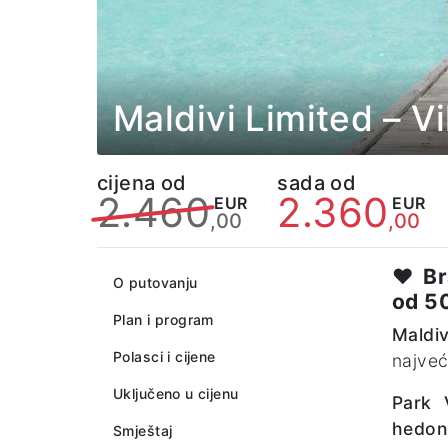
Maldivi Limited – Vi
cijena od
sada od
2.460
2.360
EUR
EUR
,00
,00
♥️
Br
O putovanju
od 5
Plan i program
Maldiv
Polasci i cijene
najveć
Uključeno u cijenu
Park 
hedoni
Smještaj