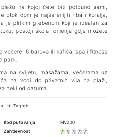
lažu na kojoj ćete biti potpuno sami,
e otok dom je najšarenijih riba i koralja,
 je plitkim grebenom koji je idealan za
otoku, postoji škola ronjenja gdje možete
 večere, 6 barova ili kafića, spa i fitness
e park.
žama na svijetu, masažama, večerama uz
uća na vodi do privatnih vila na plaži,
 za neki od datuma.
ai
Zagreb
Kod putovanja
MV200
Zahtjevnost