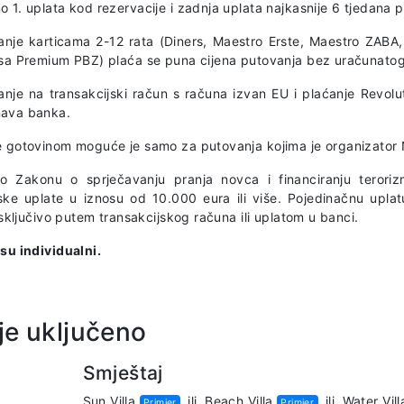
 1. uplata kod rezervacije i zadnja uplata najkasnije 6 tjedana 
anje karticama 2-12 rata (Diners, Maestro Erste, Maestro ZAB
isa Premium PBZ) plaća se puna cijena putovanja bez uračunato
anje na transakcijski račun s računa izvan EU i plaćanje Revolu
ava banka.
e gotovinom moguće je samo za putovanja kojima je organizator 
o Zakonu o sprječavanju pranja novca i financiranju terorizm
ske uplate u iznosu od 10.000 eura ili više. Pojedinačnu uplat
 isključivo putem transakcijskog računa ili uplatom u banci.
 su individualni.
je uključeno
Smještaj
Sun Villa
ili
Beach Villa
ili
Water Vill
Primjer
Primjer