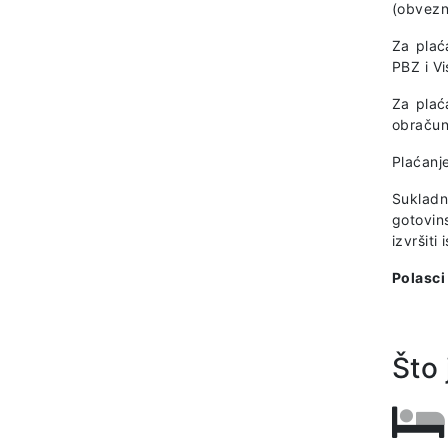
(obvezno
Za plać
PBZ i V
Za plać
obračun
Plaćanj
Sukladn
gotovin
izvršiti
Polasci
Što 