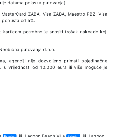
prije datuma polaska putovanja).
A, MasterCard ZABA, Visa ZABA, Maestro PBZ, Visa
g popusta od 5%.
t karticom potrebno je snositi trošak naknade koji
Neobična putovanja d.o.o.
a, agenciji nije dozvoljeno primati pojedinačne
u u vrijednosti od 10.000 eura ili više moguće je
a
ili
Lagoon Beach Villa
ili
Lagoon
Primjer
Primjer