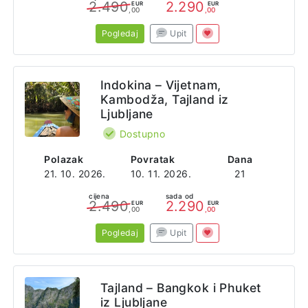
2.490
2.290
EUR
EUR
,00
,00
Pogledaj
Upit
Indokina – Vijetnam,
Kambodža, Tajland iz
Ljubljane
Dostupno
Polazak
Povratak
Dana
21. 10. 2026.
10. 11. 2026.
21
cijena
sada od
2.490
2.290
EUR
EUR
,00
,00
Pogledaj
Upit
Tajland – Bangkok i Phuket
iz Ljubljane