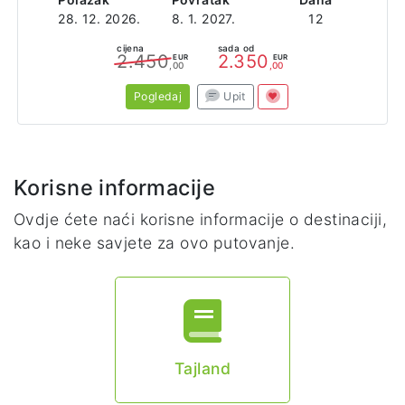
28. 12. 2026.
8. 1. 2027.
12
cijena
sada od
2.450
2.350
EUR
EUR
,00
,00
Pogledaj
Upit
Korisne informacije
Ovdje ćete naći korisne informacije o destinaciji,
kao i neke savjete za ovo putovanje.
Tajland