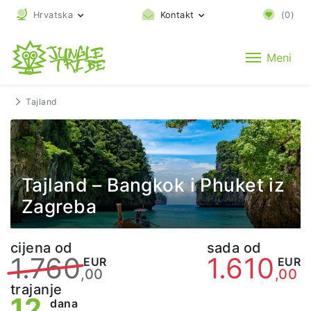
Hrvatska
Kontakt
(
0
)
Meni
Tajland
Tajland – Bangkok i Phuket iz
Zagreba
cijena od
sada od
1.760
1.610
EUR
EUR
,00
,00
trajanje
12
dana