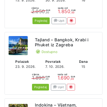
15. 9. 2026.
30. 9. 2026.
16
cijena
sada od
2.050
1.850
EUR
EUR
,00
,00
Pogledaj
Upit
Tajland – Bangkok, Krabi i
Phuket iz Zagreba
Dostupno
Polazak
Povratak
Dana
23. 9. 2026.
7. 10. 2026.
15
cijena
sada od
1.890
1.690
EUR
EUR
,00
,00
Pogledaj
Upit
Indokina – Vijetnam,