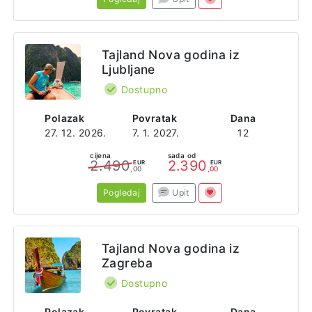
Tajland Nova godina iz
Ljubljane
Dostupno
Polazak
Povratak
Dana
27. 12. 2026.
7. 1. 2027.
12
cijena
sada od
2.490
2.390
EUR
EUR
,00
,00
Pogledaj
Upit
Tajland Nova godina iz
Zagreba
Dostupno
Polazak
Povratak
Dana