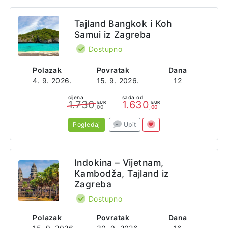
Tajland Bangkok i Koh
Samui iz Zagreba
Dostupno
Polazak
Povratak
Dana
4. 9. 2026.
15. 9. 2026.
12
cijena
sada od
1.730
1.630
EUR
EUR
,00
,00
Pogledaj
Upit
Indokina – Vijetnam,
Kambodža, Tajland iz
Zagreba
Dostupno
Polazak
Povratak
Dana