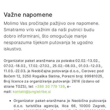
Važne napomene
Molimo Vas pročitajte pažljivo ove napomene.
Smatramo vrlo važnim da naši putnici budu
dobro informirani, što omogućuje manje
nesporazuma tijekom putovanja te ugodno
iskustvo.
Organizator paket aranžmana za polaske 02.02.-13.02.,
07.02.-18.02., 17.02.-27.02., 25.02.-08.03., 01.03.-12.03.,
11.03.-22.03
.
je Neobičajna potovanja d.o.o., Cerovec pod
Bočem 12, 3250 Rogaška Slatina, Porezni broj: 99981025,
Broj licence za organiziranje putovanja: 2616 (izdano od
strane TGZS), tel:
+386 30 779 139
, e-
mail:
kontakt@jungletribe.si
Organizator paket-aranžmana je Neobična putovanja
d.o.o. turistička agencija, Ilica 66, 10000 Zagreb,