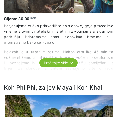
EUR
Cijena
:
80,00
Posjećujemo etičko prihvatilište za slonove, gdje provodimo
vrijeme s ovim prijateljskim i sretnim životinjama u sigurnom
području. Pripremamo hranu slonovima, hranimo ih i
promatramo kako se kupaju.
Polazak je u jutarnjim satima. Nakon otprilike 45 minuta
vožnje stižemo u prihvatilište. Hranimo voćem naše slonove
i upoznajemo ih. Pripremamo ljepljivu rižu pomiješanu s
Pročitajte više
biljem za slonove, a pritom saznajemo više o radu
prihvatilišta, zdravstvenoj njezi i ponašanju i navikama
slonova. Nakon što su slonovi nahranjeni, red je za njihovo
kupanje. Mažemo ih blatom, tuširamo i uživamo u društvu
Koh Phi Phi, zaljev Maya i Koh Khai
ovih prekrasnih životinja. Po završetku slijedi ručak i
povratak u hotel.
Na izlet je potrebno ponijeti: šešir, kupaći kostim, zaštitu od
sunca, sredstvo protiv insekata, ručnik, rezervnu odjeću,
natikače, kopiju stranice s fotografijom putovnice (ili broj