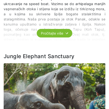
ukrcavanje na speed boat. Vozimo se do arhipelaga manjih
vapnenačkih otoka i stijena koje se izdižu iz tirkiznog mora,
a u kojima su skrivene špilje bogate stalaktitima i
stalagmitima. Naša prva postaja je otok Panak, odakle se
kanuima upuštamo u istraživanje zaljeva i špilja. Nakon
toga, očekuje nas vožnja do otoka Tapu (Koh Tapu),
Pročitajte više
poznatijeg kao otok Jamesa Bonda. Ovaj mali otok, tj.
stijena, postao je popularan 1974. godine kada je snimljen
film ,,Čovjek sa zlatnim pištoljem’’ s Rogerom Mooreom u
glavnoj ulozi. Na kraju odlazimo na ručak u tradicionalno
muslimansko plutujuće selo na otoku Panye (Koh Panyee).
Jungle Elephant Sanctuary
Nakon ručka moguće je prošetati malim prolazima i uskim
uličicama ovog neobičnog sela sve do džamije. Slobodno
vrijeme za kupovinu suvenira. Povratak u smještaj u
popodnevnim satima.
Cijena izleta uključuje:
povratni transfer od hotela do luke i vožnju gliserom
vožnju kanuom
ručak bez konzumacije pića