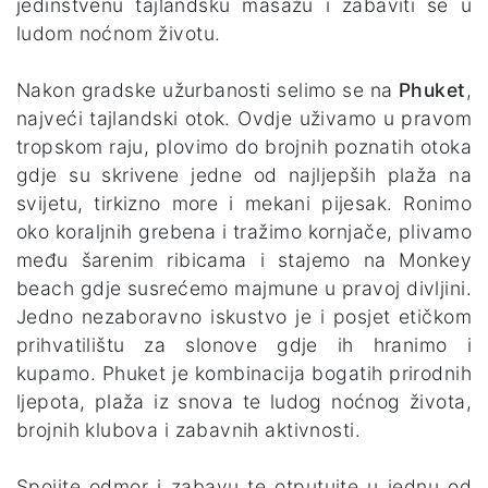
jedinstvenu tajlandsku masažu i zabaviti se u
ludom noćnom životu.
Nakon gradske užurbanosti selimo se na
Phuket
,
najveći tajlandski otok. Ovdje uživamo u pravom
tropskom raju, plovimo do brojnih poznatih otoka
gdje su skrivene jedne od najljepših plaža na
svijetu, tirkizno more i mekani pijesak. Ronimo
oko koraljnih grebena i tražimo kornjače, plivamo
među šarenim ribicama i stajemo na Monkey
beach gdje susrećemo majmune u pravoj divljini.
Jedno nezaboravno iskustvo je i posjet etičkom
prihvatilištu za slonove gdje ih hranimo i
kupamo. Phuket je kombinacija bogatih prirodnih
ljepota, plaža iz snova te ludog noćnog života,
brojnih klubova i zabavnih aktivnosti.
Spojite odmor i zabavu te otputujte u jednu od