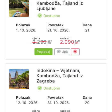
Kambodža, Tajland iz
Ljubljane
Dostupno
Polazak
Povratak
Dana
1. 10. 2026.
21. 10. 2026.
21
cijena
sada od
2.290
2.090
EUR
EUR
,00
,00
Pogledaj
Upit
Indokina – Vijetnam,
Kambodža, Tajland iz
Zagreba
Dostupno
Polazak
Povratak
Dana
12. 10. 2026.
31. 10. 2026.
20
cijena
sada od