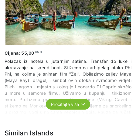
putovnice)
Cijena uključuje:
ulaznice za jutarnji program u prihvatilištu (s ručkom)
organiziran prijevoz prema predviđenom rasporedu
EUR
Cijena
:
55,00
Polazak iz hotela u jutarnjim satima. Transfer do luke i
ukrcavanje na speed boat. Stižemo na arhipelag otoka Phi
Phi, na kojima je sniman film "Žal". Obilazimo zaljev Maya
(Maya Bay), dragulj i simbol ovih otoka i svraćamo vidjeti
Pileh Lagoon - mjesto s kojeg je Leonardo Di Caprio skočio
u more u samome filmu. Uživamo u kupanju i tirkiznom
moru. Prolazimo pokraj Vikinške pećine (Viking Cave) i
Pročitajte više
stižemo na Monkey Beach. Slobodno vrijeme za snorkeling
u prozirnoj vodi s ribicama neobičnih boja. Pauza za ručak
na Phi Phi Donu. Za kraj ostavljamo Koh Khai, hipi oazu,
gdje ćemo se opustiti uz ljetne koktele i zvukove
reggaea. Povratak u smještaj u popodnevnim satima.
Similan Islands