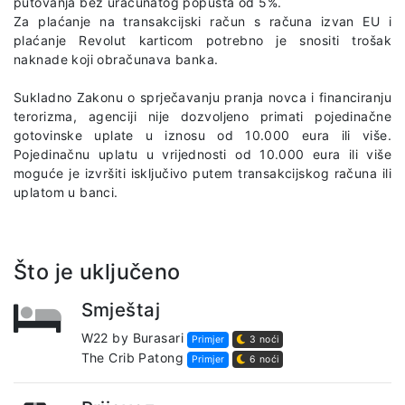
putovanja bez uračunatog popusta od 5%.
Za plaćanje na transakcijski račun s računa izvan EU i
plaćanje Revolut karticom potrebno je snositi trošak
naknade koji obračunava banka.
Sukladno Zakonu o sprječavanju pranja novca i financiranju
terorizma, agenciji nije dozvoljeno primati pojedinačne
gotovinske uplate u iznosu od 10.000 eura ili više.
Pojedinačnu uplatu u vrijednosti od 10.000 eura ili više
moguće je izvršiti isključivo putem transakcijskog računa ili
uplatom u banci.
Što je uključeno
Smještaj
W22 by Burasari
Primjer
3 noći
The Crib Patong
Primjer
6 noći