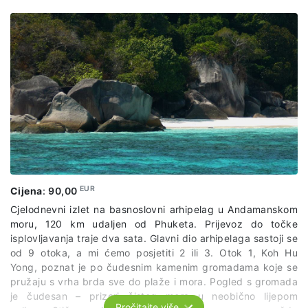
Cijena uključuje:
povratni prijevoz od hotela do luke i vožnju gliserom
užinu i piće dobrodošlice
ručak bez konzumacije pića
maske za snorkeling i prsluke za spašavanje
EUR
Cijena
:
90,00
Cjelodnevni izlet na basnoslovni arhipelag u Andamanskom
moru, 120 km udaljen od Phuketa. Prijevoz do točke
isplovljavanja traje dva sata. Glavni dio arhipelaga sastoji se
od 9 otoka, a mi ćemo posjetiti 2 ili 3. Otok 1, Koh Hu
Yong, poznat je po čudesnim kamenim gromadama koje se
pružaju s vrha brda sve do plaže i mora. Pogled s gromada
je čudesan – prizori čistog mora u neobično lijepom
Pročitajte više