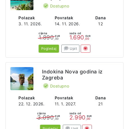
Dostupno
Polazak
Povratak
Dana
3. 11. 2026.
14. 11. 2026.
12
cijena
sada od
1.890
1.690
EUR
EUR
,00
,00
Pogledaj
Upit
Indokina Nova godina iz
Zagreba
Dostupno
Polazak
Povratak
Dana
22. 12. 2026.
11. 1. 2027.
21
cijena
sada od
3.090
2.990
EUR
EUR
,00
,00
Pogledaj
Upit