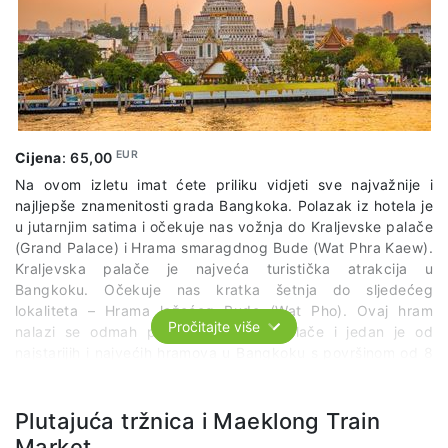
EUR
Cijena
:
65,00
Na ovom izletu imat ćete priliku vidjeti sve najvažnije i
najljepše znamenitosti grada Bangkoka. Polazak iz hotela je
u jutarnjim satima i očekuje nas vožnja do Kraljevske palače
(Grand Palace) i Hrama smaragdnog Bude (Wat Phra Kaew).
Kraljevska palače je najveća turistička atrakcija u
Bangkoku. Očekuje nas kratka šetnja do sljedećeg
lokaliteta – Hrama ležećeg Bude (Wat Pho). Ovaj hram
Pročitajte više
nalazi se odmah pored Kraljevske palače i jedan je od
najstarijih i najvećih hramova u Bangkoku s površinom od 8
hektara. U Wat Phou možete vidjeti preko 1000 prikaza
Bude! Ipak, a najveća atrakcija je statua „Ležećeg Bude“ po
kojoj cijeli kompleks i nosi naziv. Statua je duga 46 metara i
Plutajuća tržnica i Maeklong Train
visoka 15 metara i predstavlja Budu u stanju nirvane, na
Market