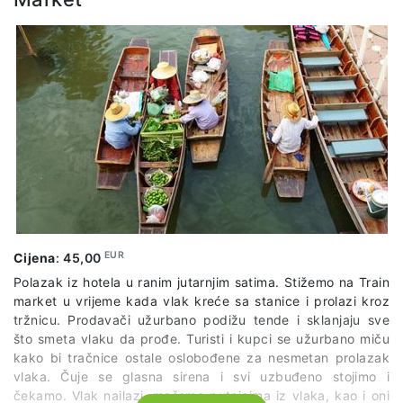
kraju svojih reinkarnacija. Wat Pho je također poznat po
tradicionalnoj školi tajlandske masaže. Čeka nas kratka
šetnja do rijeke, a brodićem ćemo preći na drugu stranu do
Hrama Zore (Wat Arun). Ovaj hram jedan je od najpoznatijih
simbola cijelog Tajlanda. Povratak u hotel u ranim
popodnevnim satima.
Cijena uključuje:
ulaznicu za Grand Palace i Wat Phra Kaew
ulaznicu za Wat Pho
ulaznicu za Wat Arun
lokalnog vodiča na engleskom jeziku
organiziran prijevoz po predviđenom itinereru
EUR
Cijena
:
45,00
*Za ovaj izlet je potrebno ponijeti odjeću prikladnu za
Polazak iz hotela u ranim jutarnjim satima. Stižemo na Train
ulazak i obilazak budističkog hrama.
market u vrijeme kada vlak kreće sa stanice i prolazi kroz
tržnicu. Prodavači užurbano podižu tende i sklanjaju sve
Cijena vrijedi za minimalno 15 prijavljenih putnika. U slučaju
što smeta vlaku da prođe. Turisti i kupci se užurbano miču
manjeg broja prijavljenih putnika, može doći do manje
kako bi tračnice ostale oslobođene za nesmetan prolazak
promjene cijene.
vlaka. Čuje se glasna sirena i svi uzbuđeno stojimo i
čekamo. Vlak nailazi, mašemo putnicima iz vlaka, kao i oni