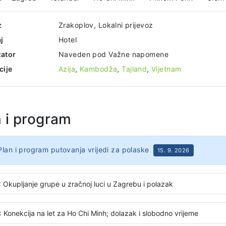
z
Zrakoplov, Lokalni prijevoz
j
Hotel
ator
Naveden pod Važne napomene
cije
Azija
,
Kambodža
,
Tajland
,
Vijetnam
n i program
Plan i program putovanja vrijedi za polaske
15. 9. 2026
: Okupljanje grupe u zračnoj luci u Zagrebu i polazak
: Konekcija na let za Ho Chi Minh; dolazak i slobodno vrijeme