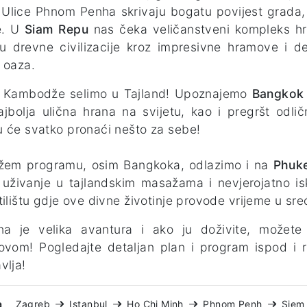
.. Ulice Phnom Penha skrivaju bogatu povijest grada
e. U
Siam Repu
nas čeka veličanstveni kompleks 
nu drevne civilizacije kroz impresivne hramove i de
a oaza.
 Kambodže selimo u Tajland! Upoznajemo
Bangko
najbolja ulična hrana na svijetu, kao i pregršt odl
 će svatko pronaći nešto za sebe!
žem programu, osim Bangkoka, odlazimo i na
Phuk
 uživanje u tajlandskim masažama i nevjerojatno i
tilištu gdje ove divne životinje provode vrijeme u sreć
ina je velika avantura i ako ju doživite, možet
ovom! Pogledajte detaljan plan i program ispod i r
vlja!
a
Zagreb
Istanbul
Ho Chi Minh
Phnom Penh
Siem