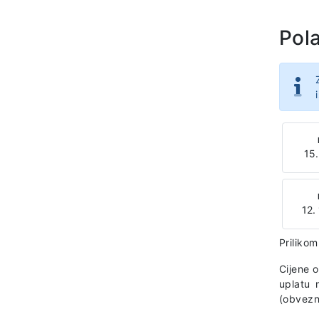
Pola
15.
12.
Prilikom
Cijene 
uplatu 
(obvezno