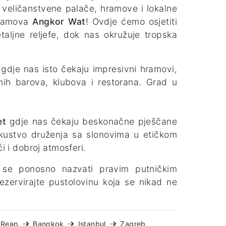
, veličanstvene palače, hramove i lokalne
hramova
Angkor Wat
! Ovdje ćemo osjetiti
taljne reljefe, dok nas okružuje tropska
k
gdje nas isto čekaju impresivni hramovi,
ičnih barova, klubova i restorana. Grad u
et
gdje nas čekaju beskonačne pješčane
skustvo druženja sa slonovima u etičkom
i i dobroj atmosferi.
e se ponosno nazvati pravim putničkim
ezervirajte pustolovinu koja se nikad ne
 Reap
Bangkok
Istanbul
Zagreb