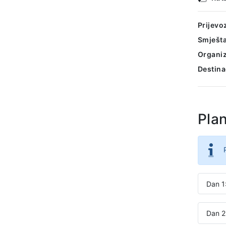
Prijevo
Smješta
Organiz
Destina
Pla
Dan 1
Dan 2