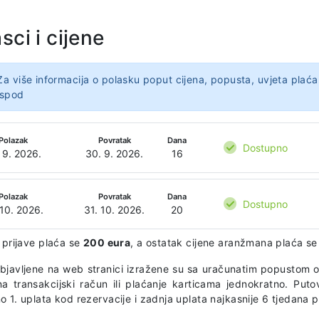
sci i cijene
Za više informacija o polasku poput cijena, popusta, uvjeta plaća
ispod
Polazak
Povratak
Dana
Dostupno
 9. 2026.
30. 9. 2026.
16
Polazak
Povratak
Dana
Dostupno
 10. 2026.
31. 10. 2026.
20
 prijave plaća se
200 eura
, a ostatak cijene aranžmana plaća se 
objavljene na web stranici izražene su sa uračunatim popustom o
na transakcijski račun ili plaćanje karticama jednokratno. Puto
 1. uplata kod rezervacije i zadnja uplata najkasnije 6 tjedana 