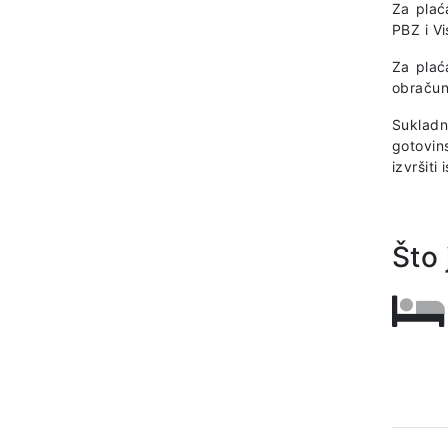
Za plać
PBZ i V
Za plać
obračun
Sukladn
gotovin
izvršiti
Što 