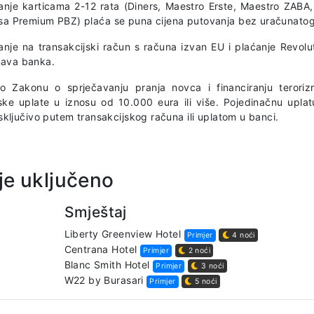
anje karticama 2-12 rata (Diners, Maestro Erste, Maestro ZAB
isa Premium PBZ) plaća se puna cijena putovanja bez uračunato
anje na transakcijski račun s računa izvan EU i plaćanje Revolu
ava banka.
o Zakonu o sprječavanju pranja novca i financiranju terorizm
ske uplate u iznosu od 10.000 eura ili više. Pojedinačnu uplat
 isključivo putem transakcijskog računa ili uplatom u banci.
je uključeno
Smještaj
Liberty Greenview Hotel
Primjer
4 noći
Centrana Hotel
Primjer
2 noći
Blanc Smith Hotel
Primjer
3 noći
W22 by Burasari
Primjer
5 noći