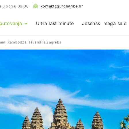
e u pon u 09:00
kontakt@jungletribe.hr
 putovanja
Ultra last minute
Jesenski mega sale
tnam, Kambodža, Tajland iz Zagreba