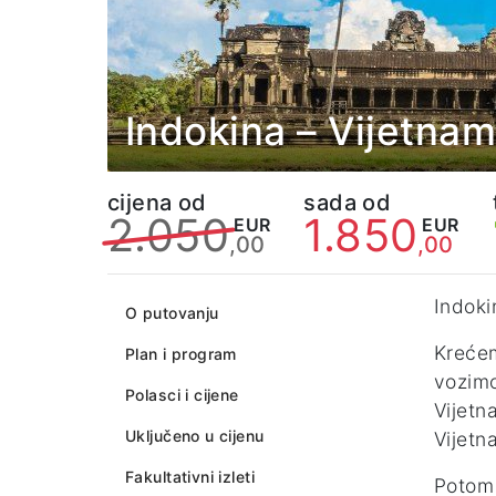
Indokina – Vijetna
cijena od
sada od
2.050
1.850
EUR
EUR
,00
,00
Indok
O putovanju
Krećem
Plan i program
vozim
Polasci i cijene
Vijet
Uključeno u cijenu
Vijetn
Fakultativni izleti
Potom