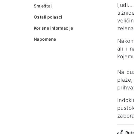
ljudi.
Smještaj
tržnic
Ostali polasci
veliči
zelen
Korisne informacije
Napomene
Nakon
ali i 
kojemu
Na du
plaže,
prihva
Indok
pustol
zabora
Rut