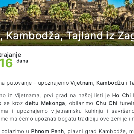
m, Kambodža, Tajland iz Za
trajanje
16
dana
ina putovanje – upoznajemo
Vijetnam, Kambodžu i Ta
o iz Vijetnama, prvi grad na našoj listi je
Ho Chi 
o se kroz
deltu Mekonga
, obilazimo
Chu Chi
tunele
nama i upoznajemo vijetnamsku kuhinju i savršeno
amcima ćemo upoznati bogatu tradiciju ove zemlje i n
 odlazimo u
Phnom Penh
, glavni grad Kambodže, ma