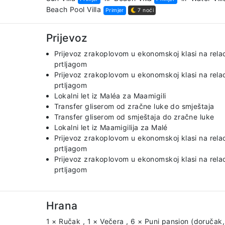
Beach Pool Villa
Primjer
7 noći
Prijevoz
Prijevoz zrakoplovom u ekonomskoj klasi na relac
prtljagom
Prijevoz zrakoplovom u ekonomskoj klasi na relaci
prtljagom
Lokalni let iz Maléa za Maamigili
Transfer gliserom od zračne luke do smještaja
Transfer gliserom od smještaja do zračne luke
Lokalni let iz Maamigilija za Malé
Prijevoz zrakoplovom u ekonomskoj klasi na relaci
prtljagom
Prijevoz zrakoplovom u ekonomskoj klasi na relac
prtljagom
Hrana
1 × Ručak
,
1 × Večera
,
6 × Puni pansion (doručak,