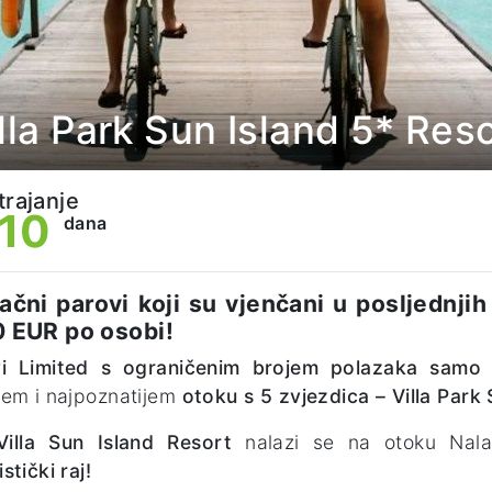
lla Park Sun Island 5* Res
trajanje
10
dana
ačni parovi koji su vjenčani u posljednji
0 EUR po osobi!
i
Limited s ograničenim brojem polazaka samo
em i najpoznatijem
otoku s 5 zvjezdica – Villa Park 
Villa Sun Island Resort
nalazi se na otoku Nalag
stički raj!