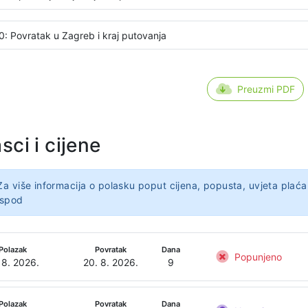
0: Povratak u Zagreb i kraj putovanja
Preuzmi PDF
sci i cijene
Za više informacija o polasku poput cijena, popusta, uvjeta plaća
ispod
Polazak
Povratak
Dana
Popunjeno
 8. 2026.
20. 8. 2026.
9
Polazak
Povratak
Dana