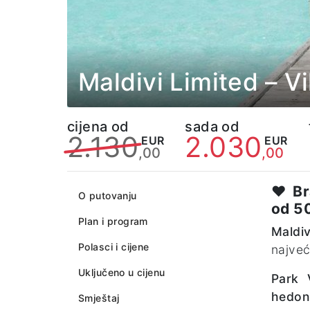
Maldivi Limited – Vi
cijena od
sada od
2.130
2.030
EUR
EUR
,00
,00
♥️
Br
O putovanju
od 5
Plan i program
Maldiv
Polasci i cijene
najveć
Uključeno u cijenu
Park 
hedoni
Smještaj