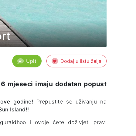
ort
Upit
Dodaj u listu želja
h 6 mjeseci imaju dodatan popust
 ove godine!
Prepustite se uživanju na
Sun Island!!
uraidhoo i ovdje ćete doživjeti pravi