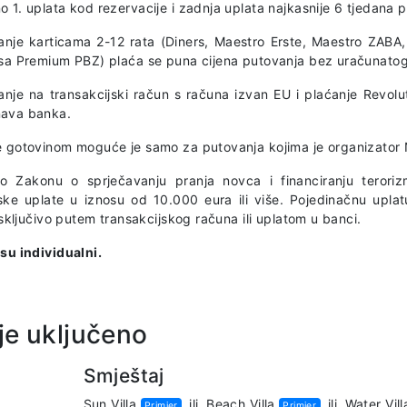
 1. uplata kod rezervacije i zadnja uplata najkasnije 6 tjedana 
anje karticama 2-12 rata (Diners, Maestro Erste, Maestro ZAB
isa Premium PBZ) plaća se puna cijena putovanja bez uračunato
anje na transakcijski račun s računa izvan EU i plaćanje Revolu
ava banka.
e gotovinom moguće je samo za putovanja kojima je organizator 
o Zakonu o sprječavanju pranja novca i financiranju terorizm
ske uplate u iznosu od 10.000 eura ili više. Pojedinačnu uplat
 isključivo putem transakcijskog računa ili uplatom u banci.
 su individualni.
je uključeno
Smještaj
Sun Villa
ili
Beach Villa
ili
Water Vill
Primjer
Primjer