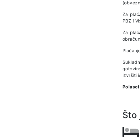
(obvezno
Za plać
PBZ i V
Za plać
obračun
Plaćanj
Sukladn
gotovin
izvršiti
Polasci
Što 