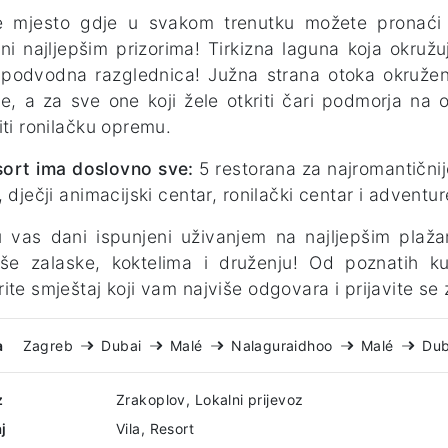
e mjesto gdje u svakom trenutku možete pronaći p
ni najljepšim prizorima! Tirkizna laguna koja okružuj
podvodna razglednica! Južna strana otoka okružena
je, a za sve one koji žele otkriti čari podmorja na 
iti ronilačku opremu.
ort ima doslovno sve:
5 restorana za najromantičnije
, dječji animacijski centar, ronilački centar i adventur
u vas dani ispunjeni uživanjem na najljepšim pla
pše zalaske, koktelima i druženju! Od poznatih k
ite smještaj koji vam najviše odgovara i prijavite se
a
Zagreb
Dubai
Malé
Nalaguraidhoo
Malé
Dub
z
Zrakoplov, Lokalni prijevoz
j
Vila, Resort