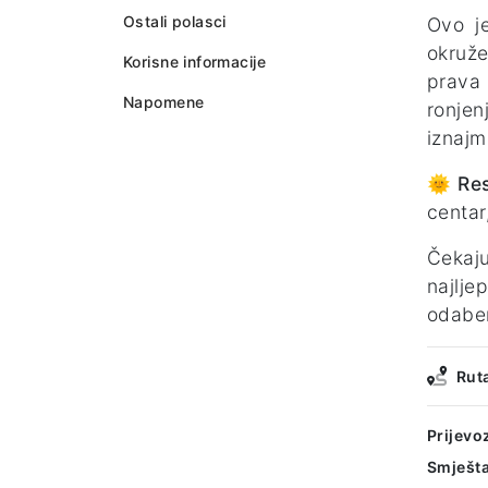
Ostali polasci
Ovo j
okruže
Korisne informacije
prava 
Napomene
ronjen
iznajm
🌞
Res
centar
Čekaj
najlje
odaber
Rut
Prijevo
Smješta