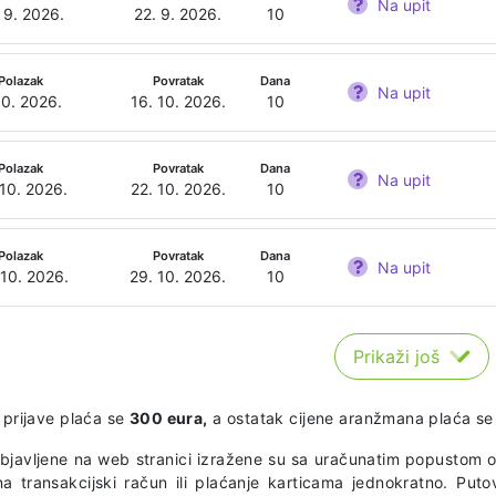
Na upit
 9. 2026.
22. 9. 2026.
10
Polazak
Povratak
Dana
Na upit
10. 2026.
16. 10. 2026.
10
Polazak
Povratak
Dana
Na upit
 10. 2026.
22. 10. 2026.
10
Polazak
Povratak
Dana
Na upit
 10. 2026.
29. 10. 2026.
10
Prikaži još
 prijave plaća se
300 eura,
a ostatak cijene aranžmana plaća se 
objavljene na web stranici izražene su sa uračunatim popustom o
na transakcijski račun ili plaćanje karticama jednokratno. Puto