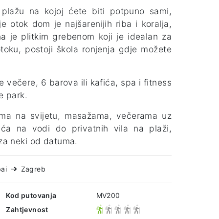
lažu na kojoj ćete biti potpuno sami,
e otok dom je najšarenijih riba i koralja,
 je plitkim grebenom koji je idealan za
otoku, postoji škola ronjenja gdje možete
 večere, 6 barova ili kafića, spa i fitness
e park.
žama na svijetu, masažama, večerama uz
uća na vodi do privatnih vila na plaži,
 za neki od datuma.
ai
Zagreb
Kod putovanja
MV200
Zahtjevnost