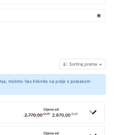
Sortiraj prema
nja, molimo Vas kliknite na polje s polaskom
Cijena od
EUR
EUR
2.770,00
2.670,00
Cijena od