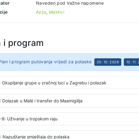
ator
Naveden pod Važne napomene
cije
Azija
,
Maldivi
n i program
Plan i program putovanja vrijedi za polaske
20. 10. 2026
10. 11.
: Okupljanje grupe u zračnoj luci u Zagrebu i polazak
 Dolazak u Malé i transfer do Maamigilija
-8: Uživanje u tropskom raju
: Napuštanje smještaja do polaska