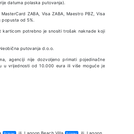
prije datuma polaska putovanja).
A, MasterCard ZABA, Visa ZABA, Maestro PBZ, Visa
g popusta od 5%.
t karticom potrebno je snositi trošak naknade koji
Neobična putovanja d.o.o.
a, agenciji nije dozvoljeno primati pojedinačne
u u vrijednosti od 10.000 eura ili više moguće je
a
ili
Lagoon Beach Villa
ili
Lagoon
Primjer
Primjer