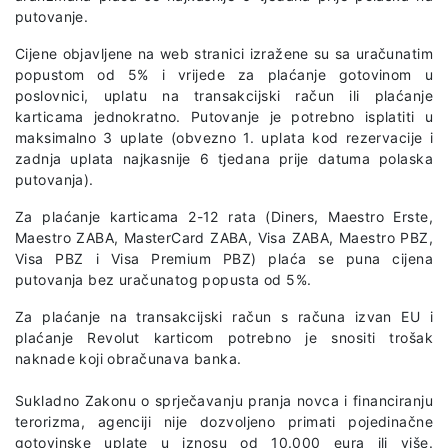
putovanje.
Cijene objavljene na web stranici izražene su sa uračunatim
popustom od 5% i vrijede za plaćanje gotovinom u
poslovnici, uplatu na transakcijski račun ili plaćanje
karticama jednokratno. Putovanje je potrebno isplatiti u
maksimalno 3 uplate (obvezno 1. uplata kod rezervacije i
zadnja uplata najkasnije 6 tjedana prije datuma polaska
putovanja).
Za plaćanje karticama 2-12 rata (Diners, Maestro Erste,
Maestro ZABA, MasterCard ZABA, Visa ZABA, Maestro PBZ,
Visa PBZ i Visa Premium PBZ) plaća se puna cijena
putovanja bez uračunatog popusta od 5%.
Za plaćanje na transakcijski račun s računa izvan EU i
plaćanje Revolut karticom potrebno je snositi trošak
naknade koji obračunava banka.
Sukladno Zakonu o sprječavanju pranja novca i financiranju
terorizma, agenciji nije dozvoljeno primati pojedinačne
gotovinske uplate u iznosu od 10.000 eura ili više.