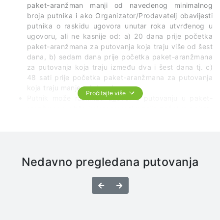
paket-aranžman manji od navedenog minimalnog
broja putnika i ako Organizator/Prodavatelj obavijesti
putnika o raskidu ugovora unutar roka utvrđenog u
ugovoru, ali ne kasnije od: a) 20 dana prije početka
paket-aranžmana za putovanja koja traju više od šest
dana, b) sedam dana prije početka paket-aranžmana
za putovanja koja traju između dva i šest dana tj. c)
48 sati prije početka paket-aranžmana za putovanja
koja traju manje od dva dana.
Pročitajte više
Putnik može raskinuti ugovor o putovanju u paket-
aranžmanu u bilo kojem trenutku prije početka paket-
aranžmana. Tada Organizator gubi pravo na
ugovorenu cijenu paket-aranžmana i može od putnika
zahtijevati plaćanje standardne naknade za raskid
ugovora koje se temelje na razdoblju između trenutka
Nedavno pregledana putovanja
raskida ugovora i početka paket-aranžmana i
očekivanim uštedama troškova Organizatora te
prihodu od pružanja usluga putovanja drugom
Prethodno
Sljedeće
korisniku. Sukladno standardnim naknadama za
raskid ugovora, Organizator/Prodavatelj putovanja
minimalno zadržava iznos koji se plaća prilikom