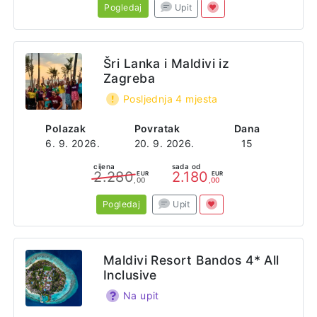
Pogledaj
Upit
Šri Lanka i Maldivi iz
Zagreba
Posljednja 4 mjesta
Polazak
Povratak
Dana
6. 9. 2026.
20. 9. 2026.
15
cijena
sada od
2.280
2.180
EUR
EUR
,00
,00
Pogledaj
Upit
Maldivi Resort Bandos 4* All
Inclusive
Na upit