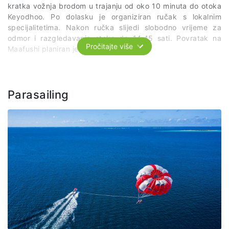
kratka vožnja brodom u trajanju od oko 10 minuta do otoka
snorkelinga na pješčanom sprudu. Uživamo u pogledu te se
Keyodhoo. Po dolasku je organiziran ručak s lokalnim
ljuljamo i slikamo na poznatoj ljuljački.
specijalitetima. Nakon ručka slijedi slobodno vrijeme za
Cijena uključuje: prijevoz do i sa otoka Gulhi.
odmor i razgledavanje otoka do 14:45 sati. Povratak na
Pročitajte više
Maafushi planiran je do 16:00 sati.
Potrebno je minimalno 14 prijavljenih putnika za realizaciju
izleta.
Parasailing