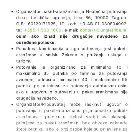
Organizator paket-aranžmana je Neobična putovanja
d.o.o. turistička agencija, Ilica 66, 10000 Zagreb,
OIB: 60129171925, ID kod: HR-AB-01-080804992,
tel:
+385 1 560 1600
, e-mail:
kontakt@jungletribe.hr
,
osim ako iznad nije drugačije navedeno za
određene polaske.
Ponuđena kombinacija usluga putovanja jest paket-
aranžman u smislu Zakona o pružanju usluga u
turizmu.
Putovanje je organizirano za minimalno 10 i
maksimalno 35 putnika po terminu za putovanja
avionom, odnosno minimalno 40 i maksimalno 95
putnika po autobusu za putovanja autobusom osim
ako u ugovoru o putovanju u paket-aranžmanu nije
drugačije navedeno.
Organizator/Prodavatelj može raskinuti ugovor o
putovanju u paket-aranžmanu prije početka paket-
aranžmana i putniku u cijelosti vratiti sva plaćanja
primljena za paket-aranžman, bez obveze naknade
štete putniku, ako je broj osoba koje su prijavljene za