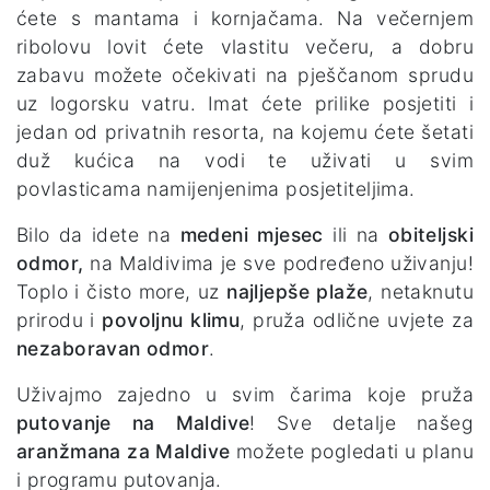
ćete s mantama i kornjačama. Na večernjem
ribolovu lovit ćete vlastitu večeru, a dobru
zabavu možete očekivati na pješčanom sprudu
uz logorsku vatru. Imat ćete prilike posjetiti i
jedan od privatnih resorta, na kojemu ćete šetati
duž kućica na vodi te uživati u svim
povlasticama namijenjenima posjetiteljima.
Bilo da idete na
medeni mjesec
ili na
obiteljski
odmor,
na Maldivima je sve podređeno uživanju!
Toplo i čisto more, uz
najljepše plaže
, netaknutu
prirodu i
povoljnu klimu
, pruža odlične uvjete za
nezaboravan odmor
.
Uživajmo zajedno u svim čarima koje pruža
putovanje na Maldive
! Sve detalje našeg
aranžmana za Maldive
možete pogledati u planu
i programu putovanja.