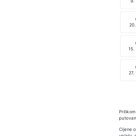
9.
20.
15.
27.
Prilikom
putovan
Cijene 
uplatu 