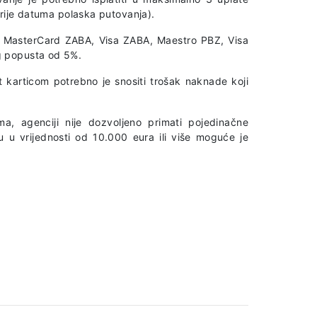
prije datuma polaska putovanja).
A, MasterCard ZABA, Visa ZABA, Maestro PBZ, Visa
g popusta od 5%.
t karticom potrebno je snositi trošak naknade koji
a, agenciji nije dozvoljeno primati pojedinačne
u u vrijednosti od 10.000 eura ili više moguće je