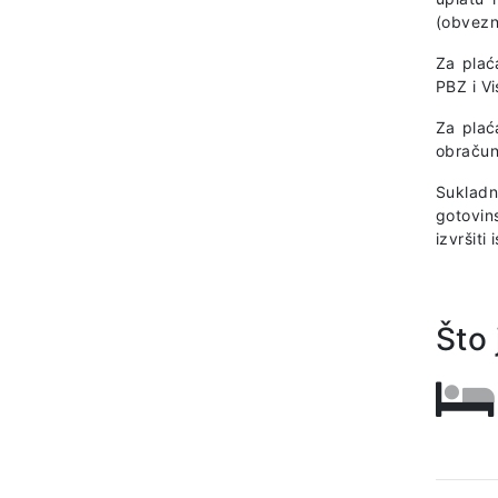
(obvezno
Za plać
PBZ i V
Za plać
obračun
Sukladn
gotovin
izvršiti
Što 