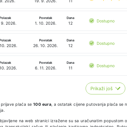
 9. 2026.
19. 9. 2026.
11
Polazak
Povratak
Dana
Dostupno
 9. 2026.
1. 10. 2026.
12
Polazak
Povratak
Dana
Dostupno
 10. 2026.
26. 10. 2026.
12
Polazak
Povratak
Dana
Dostupno
 10. 2026.
6. 11. 2026.
11
Prikaži još
 prijave plaća se
100 eura
, a ostatak cijene putovanja plaća se 
ja.
objavljene na web stranici izražene su sa uračunatim popustom o
na transakcijski račun ili plaćanje karticama jednokratno. Puto