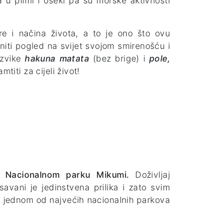
a u plimi i oseki pa su morske aktivnosti
re i načina života, a to je ono što ovu
niti pogled na svijet svojom smirenošću i
uzvike
hakuna matata
(bez brige) i
pole,
titi za cijeli život!
u Nacionalnom parku Mikumi.
Doživljaj
 savani je jedinstvena prilika i zato svim
u jednom od najvećih nacionalnih parkova