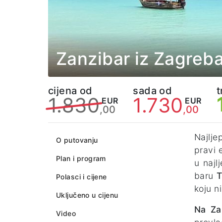
Zanzibar iz Zagreb
cijena od
sada od
t
1.830
1.730
EUR
EUR
,00
,00
Najlje
O putovanju
pravi 
Plan i program
u najl
baru
Polasci i cijene
koju n
Uključeno u cijenu
Na Za
Video