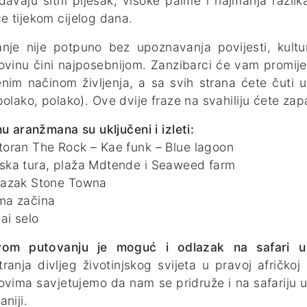
davaju sitni pijesak, visoke palme i najmanja razlik
 tijekom cijelog dana.
nje nije potpuno bez upoznavanja povijesti, kultu
ovinu čini najposebnijom. Zanzibarci će vam promije
nim načinom življenja, a sa svih strana ćete čuti 
olako, polako). Ove dvije fraze na svahiliju ćete zapam
nu aranžmana su uključeni i izleti:
oran The Rock – Kae funk – Blue lagoon
ka tura, plaža Mdtende i Seaweed farm
lazak Stone Towna
ma začina
ai selo
om putovanju je moguć i odlazak na safari 
ranja divljeg životinjskog svijeta u pravoj afričkoj
ovima savjetujemo da nam se pridruže i na safariju 
aniji.