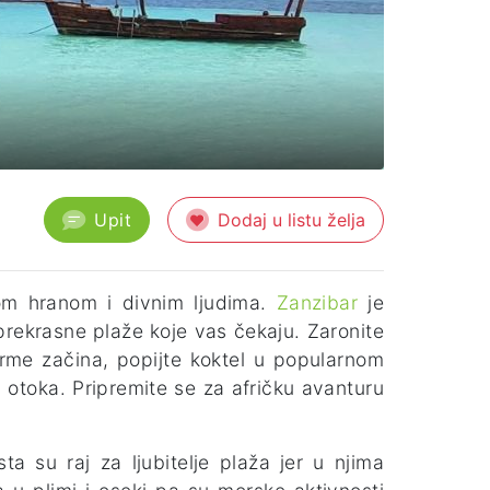
Upit
Dodaj u listu želja
om hranom i divnim ljudima.
Zanzibar
je
prekrasne plaže koje vas čekaju. Zaronite
farme začina, popijte koktel u popularnom
u otoka. Pripremite se za afričku avanturu
ta su raj za ljubitelje plaža jer u njima