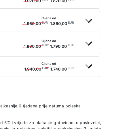
1.970,00
1.870,00
Cijena od
EUR
EUR
1.960,00
1.860,00
Cijena od
EUR
EUR
1.890,00
1.790,00
Cijena od
EUR
EUR
1.940,00
1.740,00
najkasnije 6 tjedana prije datuma polaska
d 5% i vrijede za plaćanje gotovinom u poslovnici,
vanje je potrebno isplatiti u maksimalno 3 uplate