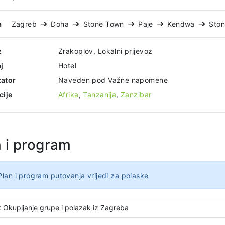
a
Zagreb
Doha
Stone Town
Paje
Kendwa
Sto
z
Zrakoplov, Lokalni prijevoz
j
Hotel
ator
Naveden pod Važne napomene
cije
Afrika
,
Tanzanija
,
Zanzibar
n i program
Plan i program putovanja vrijedi za polaske
: Okupljanje grupe i polazak iz Zagreba