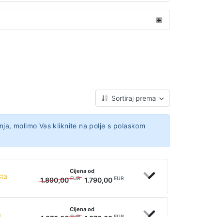
Sortiraj prema
nja, molimo Vas kliknite na polje s polaskom
Cijena od
sta
EUR
EUR
1.890,00
1.790,00
Cijena od
a
EUR
EUR