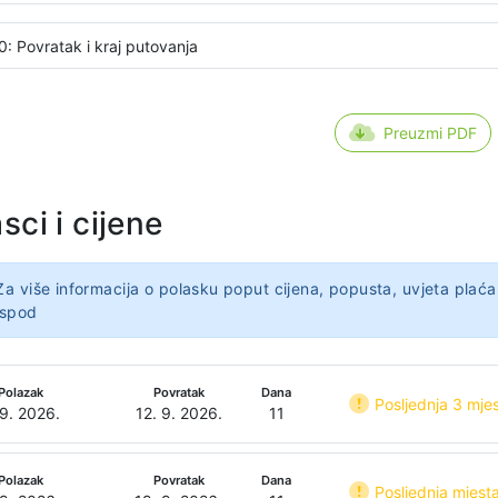
0: Povratak i kraj putovanja
Preuzmi PDF
sci i cijene
Za više informacija o polasku poput cijena, popusta, uvjeta plaća
ispod
Polazak
Povratak
Dana
Posljednja 3 mje
 9. 2026.
12. 9. 2026.
11
Polazak
Povratak
Dana
Posljednja mjest