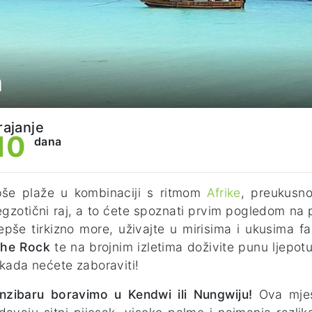
a
rajanje
10
dana
pše plaže u kombinaciji s ritmom
Afrike
, preukusn
egzotični raj, a to ćete spoznati prvim pogledom na 
jepše tirkizno more, uživajte u mirisima i ukusima 
The Rock
te na brojnim izletima doživite punu ljepot
ikada nećete zaboraviti!
nzibaru boravimo u Kendwi ili Nungwiju!
Ova mjes