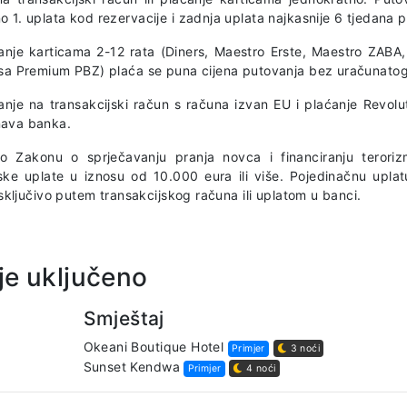
 1. uplata kod rezervacije i zadnja uplata najkasnije 6 tjedana 
anje karticama 2-12 rata (Diners, Maestro Erste, Maestro ZAB
isa Premium PBZ) plaća se puna cijena putovanja bez uračunato
anje na transakcijski račun s računa izvan EU i plaćanje Revolu
ava banka.
o Zakonu o sprječavanju pranja novca i financiranju terorizm
ske uplate u iznosu od 10.000 eura ili više. Pojedinačnu uplat
 isključivo putem transakcijskog računa ili uplatom u banci.
je uključeno
Smještaj
Okeani Boutique Hotel
Primjer
3 noći
Sunset Kendwa
Primjer
4 noći