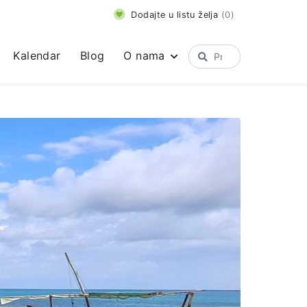
Dodajte u listu želja
(
0
)
Kalendar
Blog
O nama