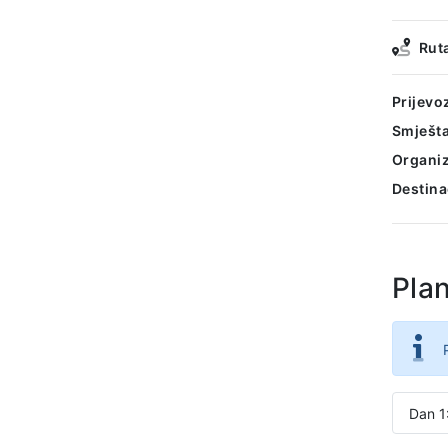
Rut
Prijevo
Smješta
Organiz
Destina
Pla
Dan 1