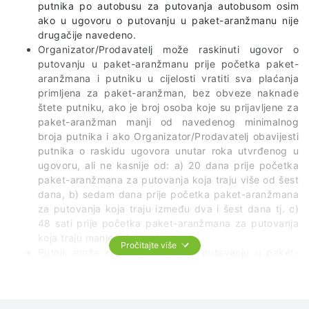
putnika po autobusu za putovanja autobusom osim
ako u ugovoru o putovanju u paket-aranžmanu nije
drugačije navedeno.
Organizator/Prodavatelj može raskinuti ugovor o
putovanju u paket-aranžmanu prije početka paket-
aranžmana i putniku u cijelosti vratiti sva plaćanja
primljena za paket-aranžman, bez obveze naknade
štete putniku, ako je broj osoba koje su prijavljene za
paket-aranžman manji od navedenog minimalnog
broja putnika i ako Organizator/Prodavatelj obavijesti
putnika o raskidu ugovora unutar roka utvrđenog u
ugovoru, ali ne kasnije od: a) 20 dana prije početka
paket-aranžmana za putovanja koja traju više od šest
dana, b) sedam dana prije početka paket-aranžmana
za putovanja koja traju između dva i šest dana tj. c)
48 sati prije početka paket-aranžmana za putovanja
koja traju manje od dva dana.
Pročitajte više
Putnik može raskinuti ugovor o putovanju u paket-
aranžmanu u bilo kojem trenutku prije početka paket-
aranžmana. Tada Organizator gubi pravo na
ugovorenu cijenu paket-aranžmana i može od putnika