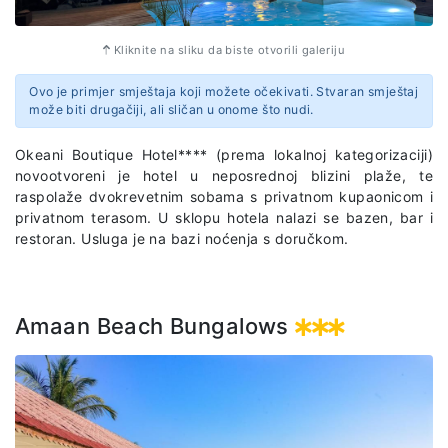
4x4 safari džip sa 7 mjesta
Profesionalni vozač/vodič
Kliknite na sliku da biste otvorili galeriju
Ručak i voda na džipu
U cijenu safarija nije uključeno:
Ovo je primjer smještaja koji možete očekivati. Stvaran smještaj
može biti drugačiji, ali sličan u onome što nudi.
napojnica za vozače džipova koja iznosi 10.000 TZS
(oko 4 eura) po osobi
Okeani Boutique Hotel**** (prema lokalnoj kategorizaciji)
novootvoreni je hotel u neposrednoj blizini plaže, te
Važna napomena: prilikom rezervacije putovanja potrebno
raspolaže dvokrevetnim sobama s privatnom kupaonicom i
je prijaviti se na Mikumi safari, radi ograničenog broja
privatnom terasom. U sklopu hotela nalazi se bazen, bar i
mjesta u zrakoplovu.
restoran. Usluga je na bazi noćenja s doručkom.
U slučaju nemogućnosti odlaska u nacionalni park Mikumi
zbog radova na avionskoj pisti, putnici će posjetiti
životinjski rezervat Selous. Životinjski rezervat Selous jedan
Amaan Beach Bungalows
je od najvećih zaštićenih rezervata Afrike i savršeno mjesto
za promatranje divljih životinja zbog mnogobrojnih vrsta
koje u njemu borave.