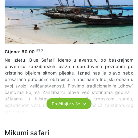
USD
Cijena
:
60,00
Na izletu „Blue Safari“ idemo u avanturu po beskrajnom
plavetnilu zanzibarskih plaža i sprudovima poznatim po
kristalno bijelom sitnom pijesku. Iznad nas je plavo nebo
prošarano putujućim oblacima, a pod nama Indijski ocean u
svoj svojoj veličanstvenosti. Plovimo tradicionalnim „dhow“
čamcima kojima Zanzibarci plove već stotinama godina i
uživamo u blistavoj tirkiznoj vodi, tropskom suncu,
Pročitajte više
egzotičnom voću i čarobnim obalama otočića zanzibarskog
arhipelaga.
Avanturu počinjemo iz Stone Towna i putujemo ka poluotoku
Fumba, gdje nas čeka naš čamac i kapetan, usput
Mikumi safari
zaustavljajući se da preuzmemo opremu za snorkeling.