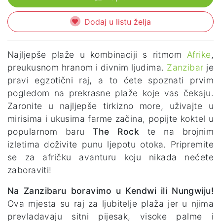
Dodaj u listu želja
Najljepše plaže u kombinaciji s ritmom
Afrike
,
preukusnom hranom i divnim ljudima.
Zanzibar
je
pravi egzotični raj, a to ćete spoznati prvim
pogledom na prekrasne plaže koje vas čekaju.
Zaronite u najljepše tirkizno more, uživajte u
mirisima i ukusima farme začina, popijte koktel u
popularnom baru
The Rock
te na brojnim
izletima doživite punu ljepotu otoka. Pripremite
se za afričku avanturu koju nikada nećete
zaboraviti!
Na Zanzibaru boravimo u Kendwi ili Nungwiju!
Ova mjesta su raj za ljubitelje plaža jer u njima
prevladavaju sitni pijesak, visoke palme i