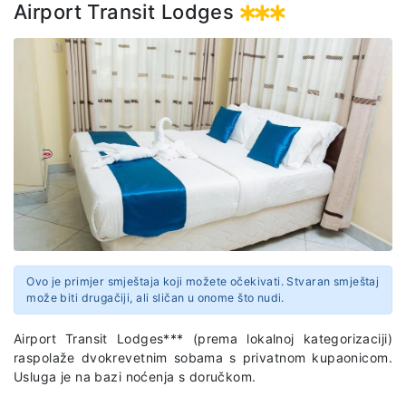
Web stranica
Airport Transit Lodges
http://oceangrouphotel.com/amaan-bungalows/
Ovo je primjer smještaja koji možete očekivati. Stvaran smještaj
može biti drugačiji, ali sličan u onome što nudi.
Airport Transit Lodges*** (prema lokalnoj kategorizaciji)
raspolaže dvokrevetnim sobama s privatnom kupaonicom.
Usluga je na bazi noćenja s doručkom.