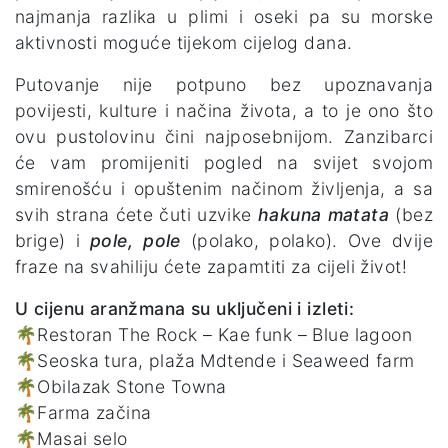
najmanja razlika u plimi i oseki pa su morske
aktivnosti moguće tijekom cijelog dana.
Putovanje nije potpuno bez upoznavanja
povijesti, kulture i načina života, a to je ono što
ovu pustolovinu čini najposebnijom. Zanzibarci
će vam promijeniti pogled na svijet svojom
smirenošću i opuštenim načinom življenja, a sa
svih strana ćete čuti uzvike
hakuna matata
(bez
brige) i
pole, pole
(polako, polako). Ove dvije
fraze na svahiliju ćete zapamtiti za cijeli život!
U cijenu aranžmana su uključeni i izleti:
🌴Restoran The Rock – Kae funk – Blue lagoon
🌴Seoska tura, plaža Mdtende i Seaweed farm
🌴Obilazak Stone Towna
🌴Farma začina
🌴Masai selo