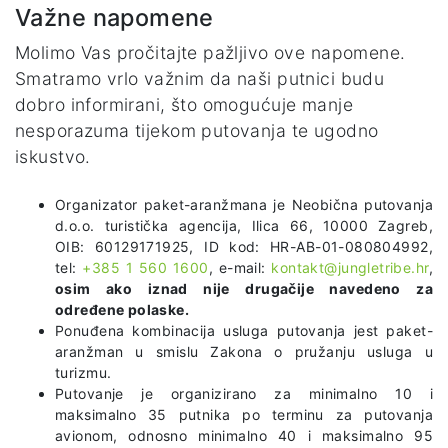
Važne napomene
Molimo Vas pročitajte pažljivo ove napomene.
Smatramo vrlo važnim da naši putnici budu
dobro informirani, što omogućuje manje
nesporazuma tijekom putovanja te ugodno
iskustvo.
Organizator paket-aranžmana je Neobična putovanja
d.o.o. turistička agencija, Ilica 66, 10000 Zagreb,
OIB: 60129171925, ID kod: HR-AB-01-080804992,
tel:
+385 1 560 1600
, e-mail:
kontakt@jungletribe.hr
,
osim ako iznad nije drugačije navedeno za
određene polaske.
Ponuđena kombinacija usluga putovanja jest paket-
aranžman u smislu Zakona o pružanju usluga u
turizmu.
Putovanje je organizirano za minimalno 10 i
maksimalno 35 putnika po terminu za putovanja
avionom, odnosno minimalno 40 i maksimalno 95