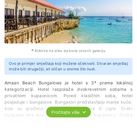
Kliknite na sliku da biste otvorili galeriju
Ovo je primjer smještaja koji možete očekivati. Stvaran smještaj
može biti drugačiji, ali sličan u onome što nudi.
Amaan Beach Bungalows je hotel s 3* prema lokalnoj
kategorizaciji. Hotel raspolaže dvokrevetnim sobama s
privatnom kupaonicom. Pored klasičnih soba, hotel
posjeduje i bungalove. Bungalovi predstavljaju manje kuće,
koje su građene od bambusa, drveta ili cigle. Svaki
Pročitajte više
bungalov ima dva ili tri ležaja i privatnu kupaonicu. Svaka
soba ima frižider, klima uređaj i sef. Nalazi se na
Nungwi plaži. Usluga je na bazi noćenja s doručkom.