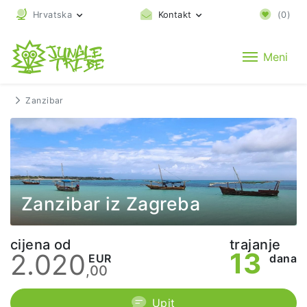
Hrvatska
Kontakt
(
0
)
Meni
Zanzibar
Zanzibar iz Zagreba
cijena od
trajanje
13
2.020
EUR
dana
,00
Upit