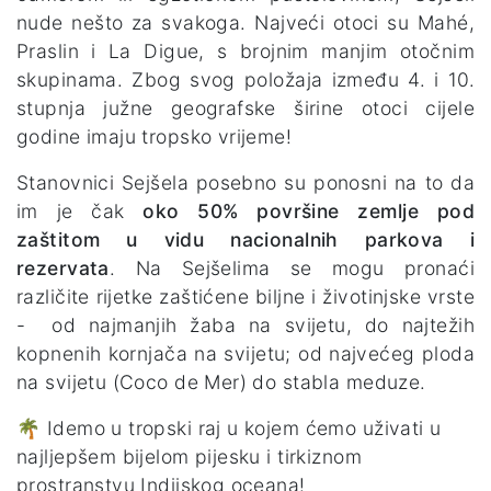
nude nešto za svakoga. Najveći otoci su Mahé,
Praslin i La Digue, s brojnim manjim otočnim
skupinama. Zbog svog položaja između 4. i 10.
stupnja južne geografske širine otoci cijele
godine imaju tropsko vrijeme!
Stanovnici Sejšela posebno su ponosni na to da
im je čak
oko 50% površine zemlje pod
zaštitom u vidu nacionalnih parkova i
rezervata
. Na Sejšelima se mogu pronaći
različite rijetke zaštićene biljne i životinjske vrste
- od najmanjih žaba na svijetu, do najtežih
kopnenih kornjača na svijetu; od najvećeg ploda
na svijetu (Coco de Mer) do stabla meduze.
🌴 Idemo u tropski raj u kojem ćemo uživati u
najljepšem bijelom pijesku i tirkiznom
prostranstvu Indijskog oceana!