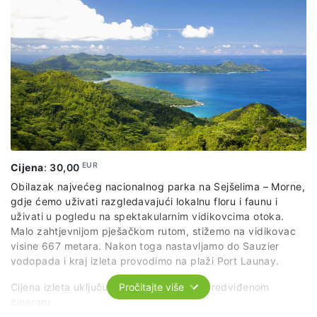
EUR
Cijena
:
30,00
Obilazak najvećeg nacionalnog parka na Sejšelima – Morne,
gdje ćemo uživati razgledavajući lokalnu floru i faunu i
uživati u pogledu na spektakularnim vidikovcima otoka.
Malo zahtjevnijom pješačkom rutom, stižemo na vidikovac
visine 667 metara. Nakon toga nastavljamo do Sauzier
vodopada i kraj izleta provodimo na plaži Port Launay.
Cijena izleta uključuje: transfere prema predviđenom
Pročitajte više
itineraru.