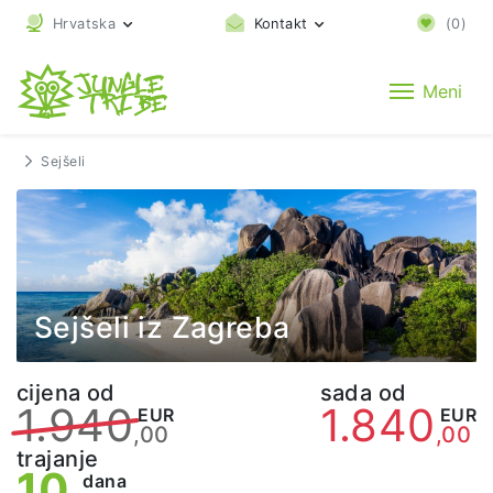
Hrvatska
Kontakt
(
0
)
Meni
Sejšeli
Sejšeli iz Zagreba
cijena od
sada od
1.940
1.840
EUR
EUR
,00
,00
trajanje
10
dana