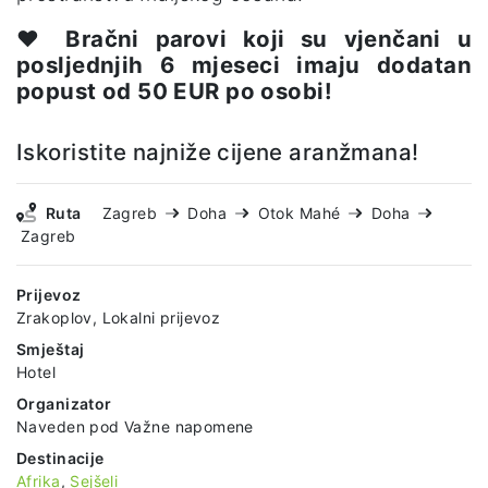
♥️
Bračni parovi koji su vjenčani u
posljednjih 6 mjeseci imaju dodatan
popust od 50 EUR po osobi!
Iskoristite najniže cijene aranžmana!
Ruta
Zagreb
Doha
Otok Mahé
Doha
Zagreb
Prijevoz
Zrakoplov, Lokalni prijevoz
Smještaj
Hotel
Organizator
Naveden pod Važne napomene
Destinacije
Afrika
,
Sejšeli