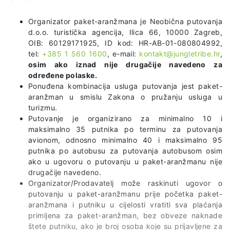
Organizator paket-aranžmana je Neobična putovanja
d.o.o. turistička agencija, Ilica 66, 10000 Zagreb,
OIB: 60129171925, ID kod: HR-AB-01-080804992,
tel:
+385 1 560 1600
, e-mail:
kontakt@jungletribe.hr
,
osim ako iznad nije drugačije navedeno za
određene polaske.
Ponuđena kombinacija usluga putovanja jest paket-
aranžman u smislu Zakona o pružanju usluga u
turizmu.
Putovanje je organizirano za minimalno 10 i
maksimalno 35 putnika po terminu za putovanja
avionom, odnosno minimalno 40 i maksimalno 95
putnika po autobusu za putovanja autobusom osim
ako u ugovoru o putovanju u paket-aranžmanu nije
drugačije navedeno.
Organizator/Prodavatelj može raskinuti ugovor o
putovanju u paket-aranžmanu prije početka paket-
aranžmana i putniku u cijelosti vratiti sva plaćanja
primljena za paket-aranžman, bez obveze naknade
štete putniku, ako je broj osoba koje su prijavljene za