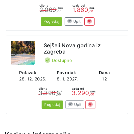
cijena
sada od
2.060
1.860
EUR
EUR
,00
,00
Pogledaj
Upit
Sejšeli Nova godina iz
Zagreba
Dostupno
Polazak
Povratak
Dana
28. 12. 2026.
8. 1. 2027.
12
cijena
sada od
3.390
3.290
EUR
EUR
,00
,00
Pogledaj
Upit