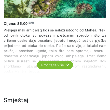
EUR
Cijena
:
85,00
Prelijepi mali arhipelag koji se nalazi istočno od Mahéa. Neki
od ovih otoka su povezani pješčanim sprudom što za
vrijeme oseke daje posebnu ljepotu i mogućnost da pješke
prijeđemo od otoka do otoka. Plaže su divlje, a lokalci nam
pružaju poseban ugođaj tako što nam spremaju hranu i
dodatno dočaravaju ljepotu ovog arhipelaga. Imat ćemo
priliku susresti se raznovrsnim podvodnim svijetom dok
Pročitajte više
snorklamo i uživat ćemo u panoramskom razgledavanju
otoka Mahé s broda.
Cijena izleta uključuje: transfer brodom s prozirnim dnom,
ručak, ulaznicu u nacionalni park, snorkeling (na dva
mjesta) i lokalnog vodiča.
Smještaj