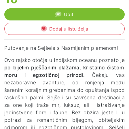
Upit
Dodaj u listu želja
Putovanje na Sejšele s Nasmijanim plemenom!
Ovo rajsko otočje u Indijskom oceanu poznato je
po bijelim pješčanim plažama, kristalno čistom
moru i egzotičnoj prirodi.
Čekaju vas
nezaboravne avanture, od ronjenja među
šarenim koraljnim grebenima do opuštanja ispod
raskošnih palmi. Sejšeli su savršena destinacija
za one koji traže mir, luksuz, ali i istraživanje
jedinstvene flore i faune. Bez obzira jeste li u
potrazi za romantičnim bijegom, obiteljskim
odmorom ili egzotičnom pustolovinom, Sejšeli