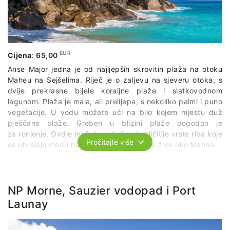
izgrađena je 1992. godine i služi kao mjesto štovanja za
oko 5.000 hindusa koji žive u Viktoriji.
Sljedeća stanica nam je Eden vidikovac odakle se pruža
nevjerojatan pogled na Victoriu, a zatim ćemo produžiti do
Takamaka destilerije
gdje ćemo se upoznati s procesom
EUR
Cijena
:
65,00
pravljenja najpoznatijeg sejšelskog ruma. Mogućnost
Anse Major jedna je od najljepših skrovitih plaža na otoku
degustacije šest vrsta ruma uz doplatu od oko 10 eura po
Maheu na Sejšelima. Riječ je o zaljevu na sjeveru otoka, s
osobi.
dvije prekrasne bijele koraljne plaže i slatkovodnom
lagunom. Plaža je mala, ali prelijepa, s nekoliko palmi i puno
Ostatak dana provest ćemo na jednoj od bajkovitih plaža
vegetacije. U vodu možete ući na bilo kojem mjestu duž
Sejšela – Anse Royale.
pješčane plaže. Greben u blizini plaže pogodan je
za ronjenje. Ovdje možete vidjeti najrazličitije vrste riba koje
Cijena izleta uključuje: transfere prema predviđenom
Pročitajte više
se ubrajaju među najživopisnije vrste koje žive oko Mahea.
itineraru.
Cijena izleta uključuje: transfere prema predviđenom
itineraru, ručak.
NP Morne, Sauzier vodopad i Port
Launay