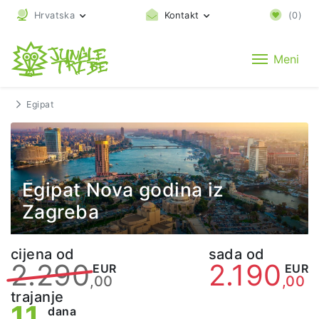
Hrvatska
Kontakt
(
0
)
Meni
Egipat
Egipat Nova godina iz
Zagreba
cijena od
sada od
2.290
2.190
EUR
EUR
,00
,00
trajanje
11
dana