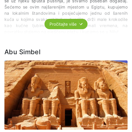
se uz rijeku spušta pustinja, je stvarno poseban događaj.
Šećemo se ovim najšarenijim mjestom u Egiptu, kupujemo
na lokalnim štandovima i posjećujemo jednu od šarenih
kuća u kojima svaka obitelj u dvorištu drži male krokodile
Pročitajte više
kao kućne ljubimce. Ako budemo imali vremena, na
povratku stajemo na pješčanu plažu i kupamo se u Nilu!
Abu Simbel