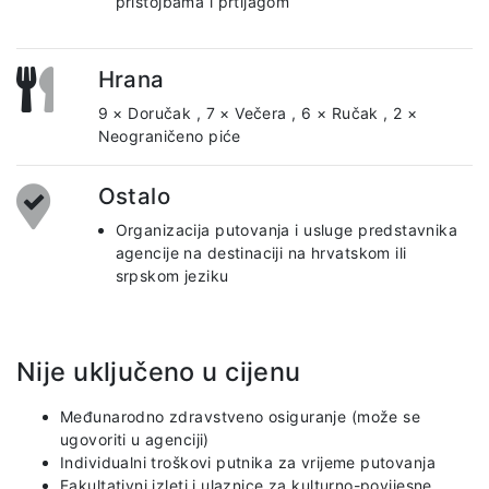
pristojbama i prtljagom
Hrana
9 × Doručak
,
7 × Večera
,
6 × Ručak
,
2 ×
Neograničeno piće
Ostalo
Organizacija putovanja i usluge predstavnika
agencije na destinaciji na hrvatskom ili
srpskom jeziku
Nije uključeno u cijenu
Međunarodno zdravstveno osiguranje (može se
ugovoriti u agenciji)
Individualni troškovi putnika za vrijeme putovanja
Fakultativni izleti i ulaznice za kulturno-povijesne