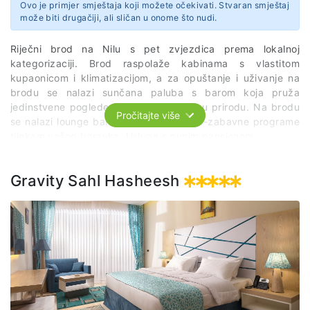
Ovo je primjer smještaja koji možete očekivati. Stvaran smještaj
može biti drugačiji, ali sličan u onome što nudi.
Riječni brod na Nilu s pet zvjezdica prema lokalnoj
kategorizaciji. Brod raspolaže kabinama s vlastitom
kupaonicom i klimatizacijom, a za opuštanje i uživanje na
brodu se nalazi sunčana paluba s barom koja pruža
jedinstvene poglede na rijeku Nil i njenu prirodu. Na brodu
Pročitajte više
se nalazi lounge bar koji pruža kulturno-zabavne programe
tijekom vašeg boravka. Usluga s punim pansionom.
Gravity Sahl Hasheesh