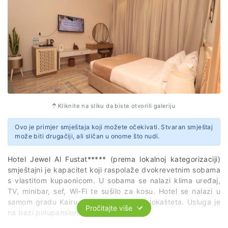
Kliknite na sliku da biste otvorili galeriju
Ovo je primjer smještaja koji možete očekivati. Stvaran smještaj
može biti drugačiji, ali sličan u onome što nudi.
Hotel Jewel Al Fustat***** (prema lokalnoj kategorizaciji)
smještajni je kapacitet koji raspolaže dvokrevetnim sobama
s vlastitom kupaonicom. U sobama se nalazi klima uređaj,
TV, minibar, sef, Wi-Fi te sušilo za kosu. Hotel se nalazi u
samom gradu Kairu, u blizini povjesnih lokaliteta. Usluga je
Pročitajte više
na bazi polupansiona.