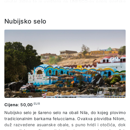
unutar zidina te je uvrštena na UNESCO-ov popis svjetske
baštine. Izlet zaokružujemo slobodnim vremenom na bazaru
Khan el-Khaliliju, jednom od najvećih na Bliskom istoku.
Nubijsko selo
EUR
Cijena
:
50,00
Nubijsko selo je šareno selo na obali Nila, do kojeg plovimo
tradicionalnim barkama felucciama. Ovakva plovidba Nilom,
duž razvedene asuanske obale, s puno hridi i otočića, dok