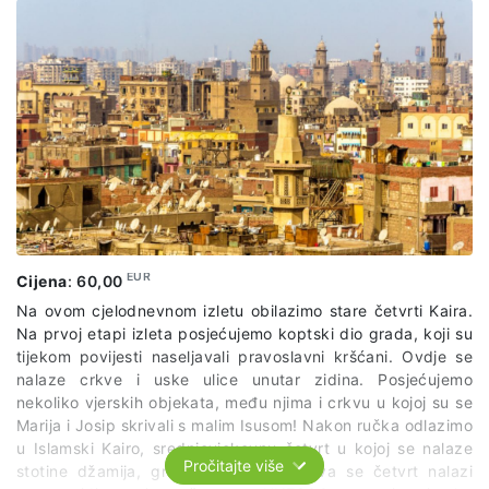
EUR
Cijena
:
60,00
Na ovom cjelodnevnom izletu obilazimo stare četvrti Kaira.
Na prvoj etapi izleta posjećujemo koptski dio grada, koji su
tijekom povijesti naseljavali pravoslavni kršćani. Ovdje se
nalaze crkve i uske ulice unutar zidina. Posjećujemo
nekoliko vjerskih objekata, među njima i crkvu u kojoj su se
Marija i Josip skrivali s malim Isusom! Nakon ručka odlazimo
u Islamski Kairo, srednjovjekovnu četvrt u kojoj se nalaze
Pročitajte više
stotine džamija, grobnica i utvrda. Ova se četvrt nalazi