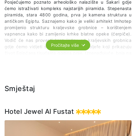
Posjećujemo poznato arheološko nalazište u Sakari gdje
ćemo istraživati kompleks najstarijih piramida. Stepenasta
piramida, stara 4800 godina, prva je kamena struktura u
antičkom Egiptu. Saznajemo kako je veliki arhitekt Imhotep
promijenio strukturu kraljevske grobnice – korištenjem
vapnenca kako bi zamijenio krhke blatne opeke (ćerpiče).
Vodič će nas provesti kroz jednu od kraljevskih grobnica
Pročitajte više
gdje ćemo vidjeti slike na zidovima i reljefe koji prikazuju
život Egipćana tisućama godina prije. Iznenađujuće, boja na
njima još je uvijek očuvana. Vrhunac izleta je ulazak u
grobnicu kralja Tetija, čija je unutrašnjost prekrivena
hijeroglifskim tekstovima, koji datiraju čak u 2340. pr. Kr.
Kasnije se upućujemo prema Memfisu, prvom i najstarijem
glavnom gradu Egipta nakon ujedinjena sjevernog i južnog
Smještaj
kraljevstva. Vidjet ćemo ostatke grada u muzeju na
otvorenome gdje je izložena druga najveća sfinga. Vodič će
vam detaljnije ispričati povijest svakog eksponata.
Hotel Jewel Al Fustat
Minimalan broj za održavanje izleta je 6 putnika.
Uključeno u cijenu: transfer, ručak, ulaznice za arheološki
lokalitet, vodič na engleskom jeziku.