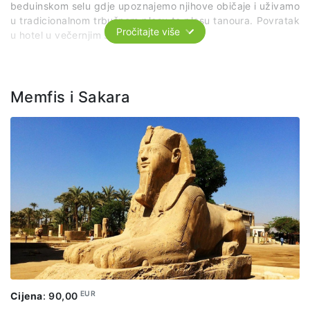
beduinskom selu gdje upoznajemo njihove običaje i uživamo
u tradicionalnom trbušnom plesu te plesu tanoura. Povratak
Pročitajte više
u hotel u večernjim satima.
Cijena uključuje: Transfer, jahanje deva, vožnja quadom,
vožnja spider-carom, vožnja jeepom, posjet beduinskom
selu, trbušni ples i ples tanoura, ručak, voditelj putovanja
Memfis i Sakara
EUR
Cijena
:
90,00