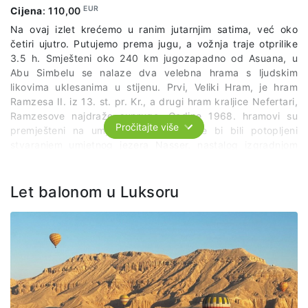
EUR
Cijena
:
110,00
Na ovaj izlet krećemo u ranim jutarnjim satima, već oko
četiri ujutro. Putujemo prema jugu, a vožnja traje otprilike
3.5 h. Smješteni oko 240 km jugozapadno od Asuana, u
Abu Simbelu se nalaze dva velebna hrama s ljudskim
likovima uklesanima u stijenu. Prvi, Veliki Hram, je hram
Ramzesa II. iz 13. st. pr. Kr., a drugi hram kraljice Nefertari,
Ramzesove najdraže supruge. Godine 1968. hramovi su
Pročitajte više
premješteni na umjetno brdo kako ne bi bili potopljeni
stvaranjem umjetnog jezera Nasser. nastalog izgradnjom
Velike asuanske brane. Abu Simbel se od 1979. godine
nalazi na UNESCO-vom popisu svjetske baštine. Obilazak
hramova traje oko 2 h.
Let balonom u Luksoru
Da bi se izlet održao potrebna je prijava minimalno 4 osobe.