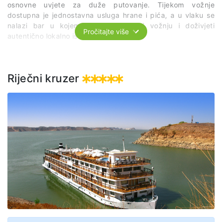
osnovne uvjete za duže putovanje. Tijekom vožnje
dostupna je jednostavna usluga hrane i pića, a u vlaku se
nalazi bar u kojem možete provesti vožnju i doživjeti
Pročitajte više
autentično lokalno iskustvo.
Riječni kruzer