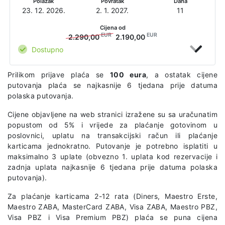
Polazak
Povratak
Dana
23. 12. 2026.
2. 1. 2027.
11
Cijena od
EUR
EUR
2.290,00
2.190,00
Dostupno
Prilikom prijave plaća se
100 eura
, a ostatak cijene
putovanja plaća se najkasnije 6 tjedana prije datuma
polaska putovanja.
Cijene objavljene na web stranici izražene su sa uračunatim
popustom od 5% i vrijede za plaćanje gotovinom u
poslovnici, uplatu na transakcijski račun ili plaćanje
karticama jednokratno. Putovanje je potrebno isplatiti u
maksimalno 3 uplate (obvezno 1. uplata kod rezervacije i
zadnja uplata najkasnije 6 tjedana prije datuma polaska
putovanja).
Za plaćanje karticama 2-12 rata (Diners, Maestro Erste,
Maestro ZABA, MasterCard ZABA, Visa ZABA, Maestro PBZ,
Visa PBZ i Visa Premium PBZ) plaća se puna cijena