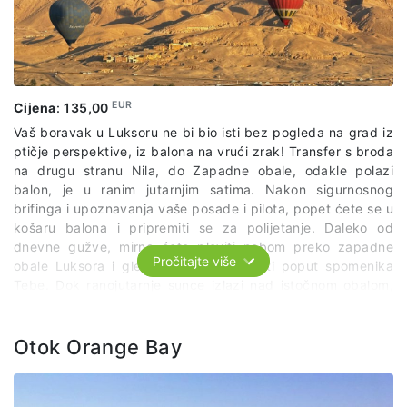
EUR
Cijena
:
135,00
Vaš boravak u Luksoru ne bi bio isti bez pogleda na grad iz
ptičje perspektive, iz balona na vrući zrak! Transfer s broda
na drugu stranu Nila, do Zapadne obale, odakle polazi
balon, je u ranim jutarnjim satima. Nakon sigurnosnog
brifinga i upoznavanja vaše posade i pilota, popet ćete se u
košaru balona i pripremiti se za polijetanje. Daleko od
dnevne gužve, mirno ćete ploviti nebom preko zapadne
Pročitajte više
obale Luksora i gledati na znamenitosti poput spomenika
Tebe. Dok ranojutarnje sunce izlazi nad istočnom obalom,
grad i okolne planine bit će obasjane zadivljujućim zlatnim
nijansama. Vaš stručni vodič također će vas razveseliti
povijesnim uvidom dok promatrate znamenitosti kao što su
Otok Orange Bay
hram kraljice Hatšepsut i Karnak, kao i ostale poznate
građevine. Nakon slijetanja, bit ćete prebačeni natrag na
brod, obogaćeni iskustvom Egipta iz najljepše perspektive.