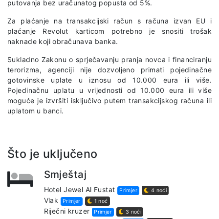
putovanja bez uračunatog popusta od 5%.
Za plaćanje na transakcijski račun s računa izvan EU i
plaćanje Revolut karticom potrebno je snositi trošak
naknade koji obračunava banka.
Sukladno Zakonu o sprječavanju pranja novca i financiranju
terorizma, agenciji nije dozvoljeno primati pojedinačne
gotovinske uplate u iznosu od 10.000 eura ili više.
Pojedinačnu uplatu u vrijednosti od 10.000 eura ili više
moguće je izvršiti isključivo putem transakcijskog računa ili
uplatom u banci.
Što je uključeno
Smještaj
Hotel Jewel Al Fustat
Primjer
4 noći
Vlak
Primjer
1 noć
Riječni kruzer
Primjer
3 noći