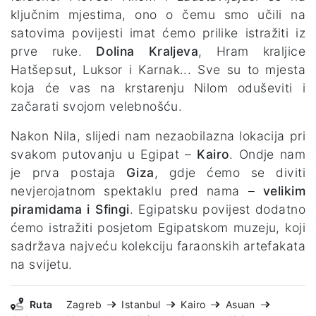
ključnim mjestima, ono o čemu smo učili na
satovima povijesti imat ćemo prilike istražiti iz
prve ruke.
Dolina Kraljeva
, Hram kraljice
Hatšepsut, Luksor i Karnak... Sve su to mjesta
koja će vas na krstarenju Nilom oduševiti i
začarati svojom velebnošću.
Nakon Nila, slijedi nam nezaobilazna lokacija pri
svakom putovanju u Egipat –
Kairo
. Ondje nam
je prva postaja
Giza
, gdje ćemo se diviti
nevjerojatnom spektaklu pred nama –
velikim
piramidama i Sfingi
. Egipatsku povijest dodatno
ćemo istražiti posjetom Egipatskom muzeju, koji
sadržava najveću kolekciju faraonskih artefakata
na svijetu.
Ruta
Zagreb
Istanbul
Kairo
Asuan