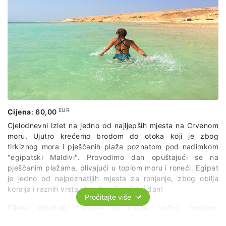
Cijena uključuje: transfer s broda, čaj i kavu, 45-minutni let
iznad Luksora, potvrdu o letu
EUR
Cijena
:
60,00
Cjelodnevni izlet na jedno od najljepših mjesta na Crvenom
moru. Ujutro krećemo brodom do otoka koji je zbog
tirkiznog mora i pješčanih plaža poznatom pod nadimkom
"egipatski Maldivi". Provodimo dan opuštajući se na
pješčanim plažama, plivajući u toplom moru i roneći. Egipat
je jedno od najpoznatijih mjesta za ronjenje, zbog obilja
koralja i raznih vrsta riba. Savršen ljetni dan!
Pročitajte više
Cijena uključuje: transfer od hotela, vožnju brodom,
pristojba za brod, ručak, opremu za snorkeling, voditelja