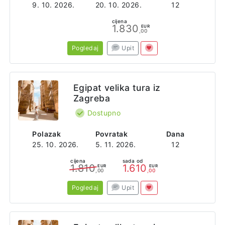
9. 10. 2026.
20. 10. 2026.
12
cijena
1.830
EUR
,00
Pogledaj
Upit
Egipat velika tura iz
Zagreba
Dostupno
Polazak
Povratak
Dana
25. 10. 2026.
5. 11. 2026.
12
cijena
sada od
1.810
1.610
EUR
EUR
,00
,00
Pogledaj
Upit