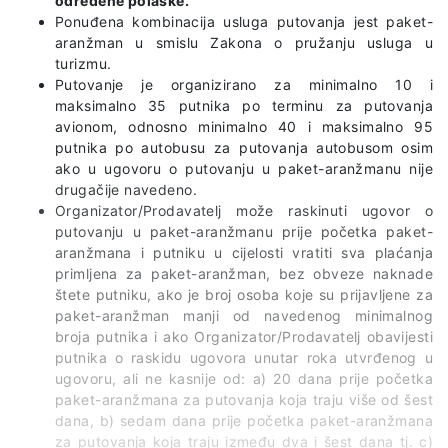
određene polaske.
Ponuđena kombinacija usluga putovanja jest paket-
aranžman u smislu Zakona o pružanju usluga u
turizmu.
Putovanje je organizirano za minimalno 10 i
maksimalno 35 putnika po terminu za putovanja
avionom, odnosno minimalno 40 i maksimalno 95
putnika po autobusu za putovanja autobusom osim
ako u ugovoru o putovanju u paket-aranžmanu nije
drugačije navedeno.
Organizator/Prodavatelj može raskinuti ugovor o
putovanju u paket-aranžmanu prije početka paket-
aranžmana i putniku u cijelosti vratiti sva plaćanja
primljena za paket-aranžman, bez obveze naknade
štete putniku, ako je broj osoba koje su prijavljene za
paket-aranžman manji od navedenog minimalnog
broja putnika i ako Organizator/Prodavatelj obavijesti
putnika o raskidu ugovora unutar roka utvrđenog u
ugovoru, ali ne kasnije od: a) 20 dana prije početka
paket-aranžmana za putovanja koja traju više od šest
dana, b) sedam dana prije početka paket-aranžmana
za putovanja koja traju između dva i šest dana tj. c)