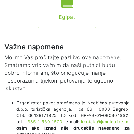
Egipat
Važne napomene
Molimo Vas pročitajte pažljivo ove napomene.
Smatramo vrlo važnim da naši putnici budu
dobro informirani, što omogućuje manje
nesporazuma tijekom putovanja te ugodno
iskustvo.
Organizator paket-aranžmana je Neobična putovanja
d.o.o. turistička agencija, Ilica 66, 10000 Zagreb,
OIB: 60129171925, ID kod: HR-AB-01-080804992,
tel:
+385 1 560 1600
, e-mail:
kontakt@jungletribe.hr
,
osim ako iznad nije drugačije navedeno za