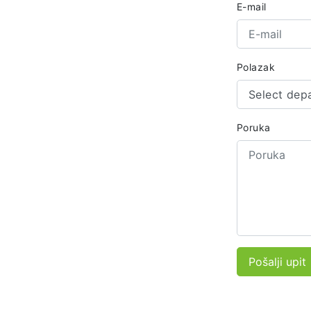
E-mail
Polazak
Select dep
Poruka
Pošalji upit