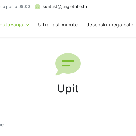
e u pon u 09:00
kontakt@jungletribe.hr
 putovanja
Ultra last minute
Jesenski mega sale
Upit