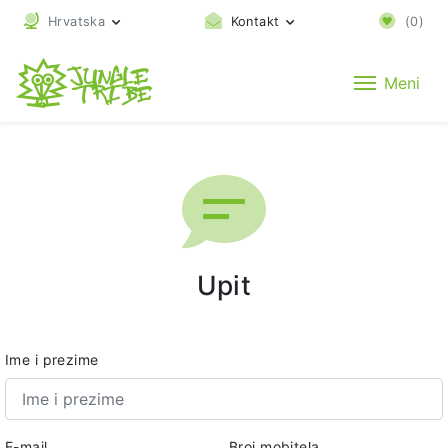
Hrvatska
Kontakt
(
0
)
Meni
Upit
Ime i prezime
E-mail
Broj mobitela