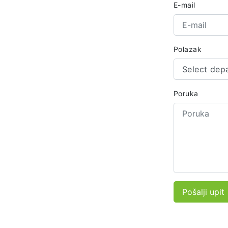
E-mail
Polazak
Select dep
Poruka
Pošalji upit