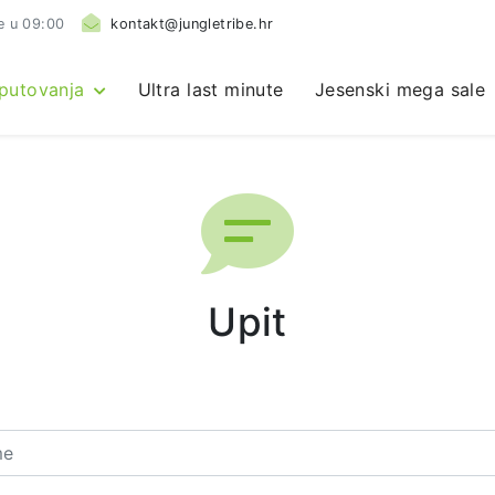
e u 09:00
kontakt@jungletribe.hr
 putovanja
Ultra last minute
Jesenski mega sale
Upit