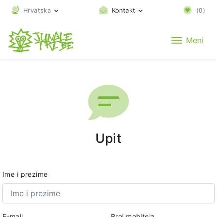
Hrvatska
Kontakt
(
0
)
Meni
Upit
Ime i prezime
E-mail
Broj mobitela