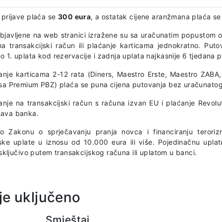
 prijave plaća se
300 eura
, a ostatak cijene aranžmana plaća se 
objavljene na web stranici izražene su sa uračunatim popustom o
na transakcijski račun ili plaćanje karticama jednokratno. Puto
 1. uplata kod rezervacije i zadnja uplata najkasnije 6 tjedana 
anje karticama 2-12 rata (Diners, Maestro Erste, Maestro ZAB
isa Premium PBZ) plaća se puna cijena putovanja bez uračunato
anje na transakcijski račun s računa izvan EU i plaćanje Revolu
ava banka.
o Zakonu o sprječavanju pranja novca i financiranju terorizm
ske uplate u iznosu od 10.000 eura ili više. Pojedinačnu uplat
 isključivo putem transakcijskog računa ili uplatom u banci.
je uključeno
Smještaj