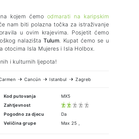
 na kojem ćemo
odmarati na karipskim
 će nam biti polazna točka za istraživanje
boravila u ovim krajevima. Posjetit ćemo
ološkog nalazišta
Tulum
. Kupat ćemo se u
a otocima Isla Mujeres i Isla Holbox.
h i kulturnih ljepota!
 Carmen
Cancún
Istanbul
Zagreb
Kod putovanja
MX5
Zahtjevnost
Pogodno za djecu
Da
Veličina grupe
Max 25 ,