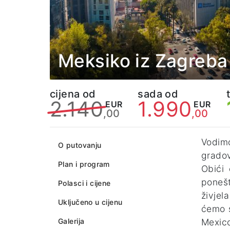
Meksiko iz Zagreba
cijena od
sada od
2.140
1.990
EUR
EUR
,00
,00
Vodim
O putovanju
gradov
Plan i program
Obići 
ponešt
Polasci i cijene
živjel
Uključeno u cijenu
ćemo s
Galerija
Mexico