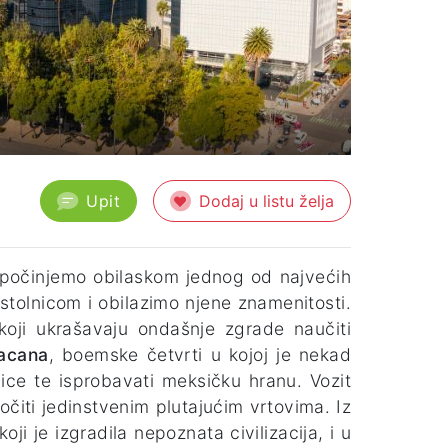
Upit
Dodaj u listu želja
apočinjemo obilaskom jednog od najvećih
stolnicom i obilazimo njene znamenitosti.
koji ukrašavaju ondašnje zgrade naučiti
acana
, boemske četvrti u kojoj je nekad
nice te isprobavati meksičku hranu. Vozit
očiti jedinstvenim plutajućim vrtovima. Iz
oji je izgradila nepoznata civilizacija, i u