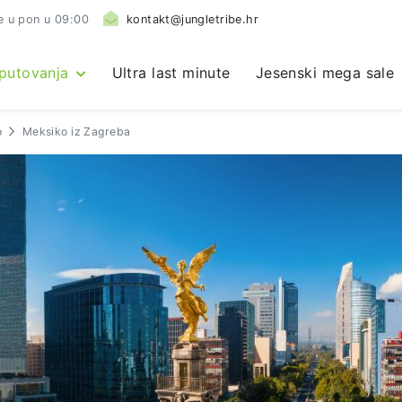
e u pon u 09:00
kontakt@jungletribe.hr
 putovanja
Ultra last minute
Jesenski mega sale
o
Meksiko iz Zagreba