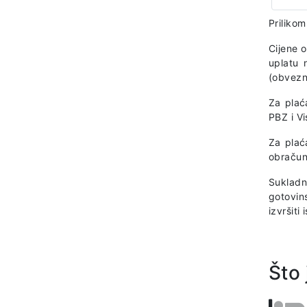
Prilikom
Cijene 
uplatu 
(obvezno
Za plać
PBZ i V
Za plać
obračun
Sukladn
gotovin
izvršiti
Što 