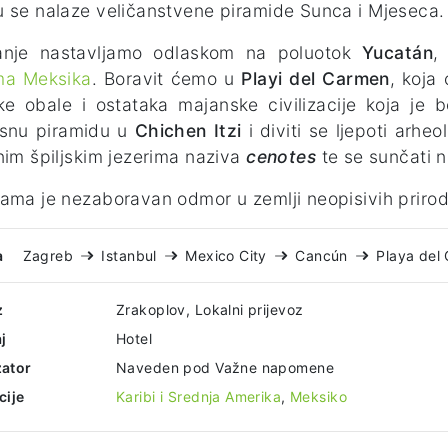
 se nalaze veličanstvene piramide Sunca i Mjeseca.
anje nastavljamo odlaskom na poluotok
Yucatán
,
ma Meksika
. Boravit ćemo u
Playi del Carmen
, koja
ke obale i ostataka majanske civilizacije koja je 
asnu piramidu u
Chichen Itzi
i diviti se ljepoti arhe
nim špiljskim jezerima naziva
cenotes
te se sunčati n
ama je nezaboravan odmor u zemlji neopisivih prirodni
a
Zagreb
Istanbul
Mexico City
Cancún
Playa del
z
Zrakoplov, Lokalni prijevoz
j
Hotel
ator
Naveden pod Važne napomene
cije
Karibi i Srednja Amerika
,
Meksiko