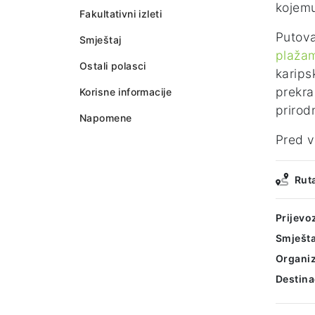
kojemu
Fakultativni izleti
Putov
Smještaj
plaža
Ostali polasci
karips
prekr
Korisne informacije
prirod
Napomene
Pred v
Rut
Prijevo
Smješta
Organiz
Destina