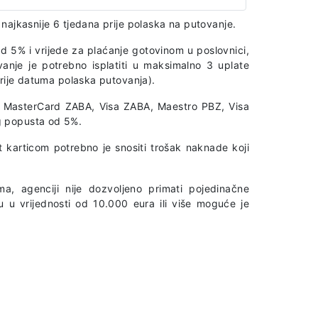
najkasnije 6 tjedana prije polaska na putovanje.
d 5% i vrijede za plaćanje gotovinom u poslovnici,
vanje je potrebno isplatiti u maksimalno 3 uplate
prije datuma polaska putovanja).
A, MasterCard ZABA, Visa ZABA, Maestro PBZ, Visa
g popusta od 5%.
t karticom potrebno je snositi trošak naknade koji
a, agenciji nije dozvoljeno primati pojedinačne
u u vrijednosti od 10.000 eura ili više moguće je