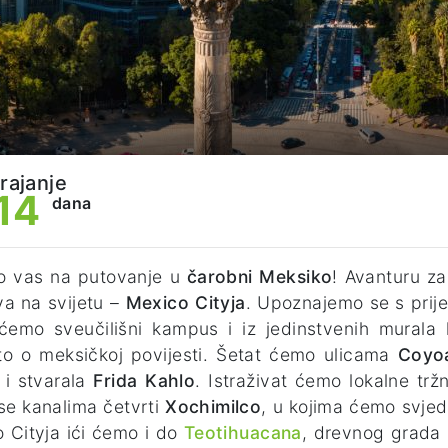
trajanje
14
dana
o vas na putovanje u
čarobni Meksiko
! Avanturu z
a na svijetu –
Mexico Cityja
. Upoznajemo se s prije
ćemo sveučilišni kampus i iz jedinstvenih murala 
o o meksičkoj povijesti. Šetat ćemo ulicama
Coyo
a i stvarala
Frida Kahlo
. Istraživat ćemo lokalne trž
e kanalima četvrti
Xochimilco
, u kojima ćemo svjed
 Cityja ići ćemo i do
Teotihuacana
, drevnog grada k