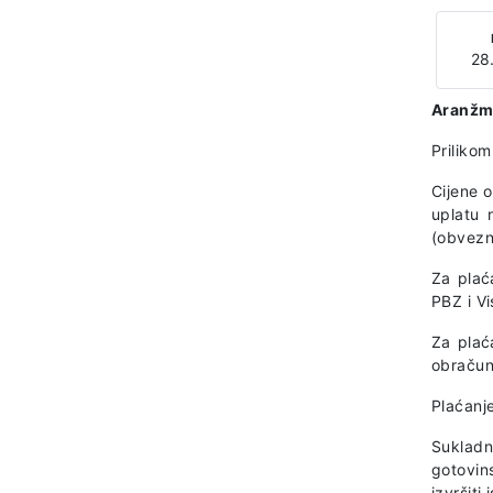
28.
Aranžma
Prilikom
Cijene 
uplatu 
(obvezno
Za plać
PBZ i V
Za plać
obračun
Plaćanj
Sukladn
gotovin
izvršiti