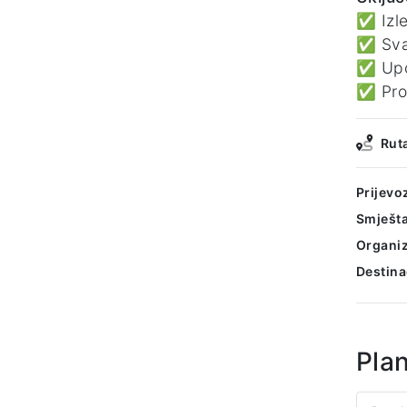
✅ Izle
✅ Sva
✅ Upor
✅ Prog
Rut
Prijevo
Smješta
Organiz
Destina
Pla