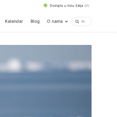
Dodajte u listu želja
(
0
)
Kalendar
Blog
O nama