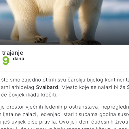
trajanje
9
dana
što smo zajedno otkrili svu čaroliju bijelog kontine
arni arhipelag
Svalbard
. Mjesto koje se nalazi bliže
 će čovjek ikada kročiti.
k
je prostor vječnih ledenih prostranstava, nepregled
m ljeta ne zalazi, ledenjaci stari tisućama godina su
a još uvijek piše pravila. Ovo je i dom čudesnih život