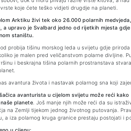
 i sobovi, dok u moru plivaju razne vrste kitova, a na
e vrste koje ćete teško vidjeti drugdje na planeti.
elom Arktiku živi tek oko 26.000 polarnih medvjeda
u, a upravo je Svalbard jedno od rijetkih mjesta gd
nom staništu.
od probija tišinu morskog leda u svijetu gdje priro
 koliko je malen pred veličanstvom polarne divljine. P
ršinu i beskrajna tišina polarnih prostranstava stvara
planet.
as avantura života i nastavak polarnog sna koji zaj
ačica avanturista u cijelom svijetu može reći kako su k
 naše planete
. Još manje njih može reći da su istraži
ja na Zemlji tijekom jednog životnog putovanja. Pravi 
, a iza polarnog kruga granice prestaju postojati i p
eno u cijenu: