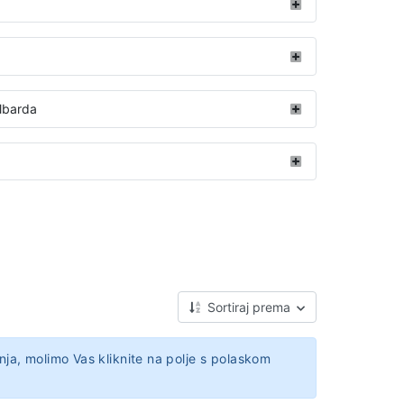
albarda
Sortiraj prema
nja, molimo Vas kliknite na polje s polaskom