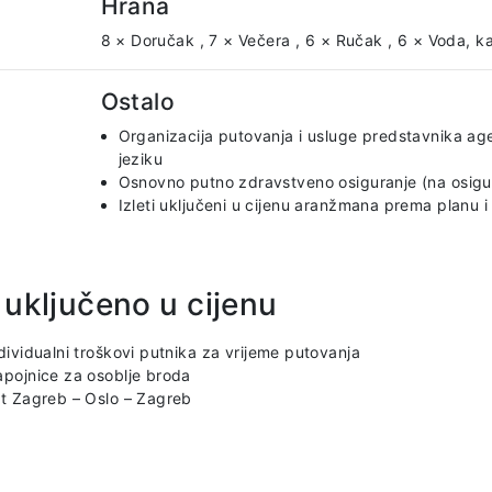
Hrana
8 × Doručak
,
7 × Večera
,
6 × Ručak
,
6 × Voda, ka
Ostalo
Organizacija putovanja i usluge predstavnika age
jeziku
Osnovno putno zdravstveno osiguranje (na osigu
Izleti uključeni u cijenu aranžmana prema planu 
 uključeno u cijenu
dividualni troškovi putnika za vrijeme putovanja
pojnice za osoblje broda
t Zagreb – Oslo – Zagreb