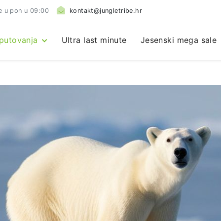
e u pon u 09:00
kontakt@jungletribe.hr
 putovanja
Ultra last minute
Jesenski mega sale