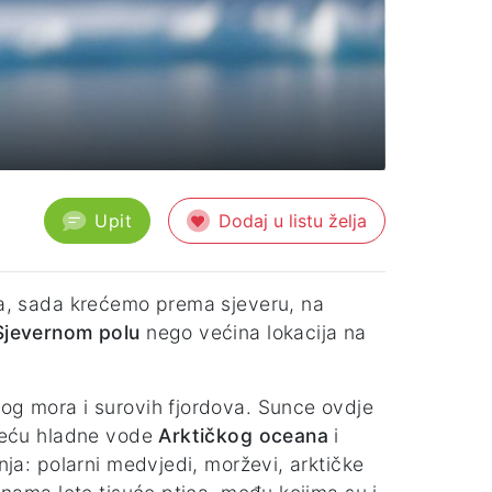
Upit
Dodaj u listu želja
nta, sada krećemo prema sjeveru, na
Sjevernom polu
nego većina lokacija na
nog mora i surovih fjordova. Sunce ovdje
sreću hladne vode
Arktičkog oceana
i
inja: polarni medvjedi, morževi, arktičke