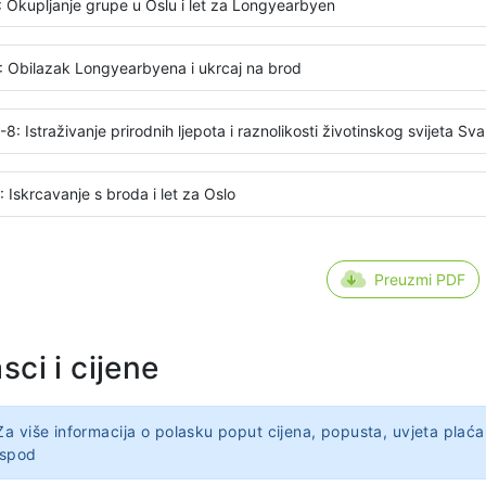
: Okupljanje grupe u Oslu i let za Longyearbyen
: Obilazak Longyearbyena i ukrcaj na brod
8: Istraživanje prirodnih ljepota i raznolikosti životinskog svijeta Sv
 Iskrcavanje s broda i let za Oslo
Preuzmi PDF
sci i cijene
Za više informacija o polasku poput cijena, popusta, uvjeta plaća
ispod