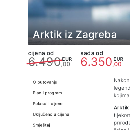
Arktik iz Zagreba
cijena od
sada od
6.490
6.350
EUR
EUR
,00
,00
Nakon 
O putovanju
legend
Plan i program
kojima
Polasci i cijene
Arkti
Uključeno u cijenu
tijeko
prirod
Smještaj