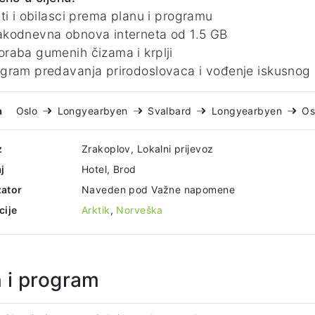
ti i obilasci prema planu i programu
kodnevna obnova interneta od 1.5 GB
aba gumenih čizama i krplji
ram predavanja prirodoslovaca i vođenje iskusnog 
a
Oslo
Longyearbyen
Svalbard
Longyearbyen
Os
z
Zrakoplov, Lokalni prijevoz
j
Hotel, Brod
ator
Naveden pod Važne napomene
cije
Arktik
,
Norveška
n i program