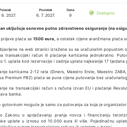
Polazak
Povratak
Dana
Dostupno
 6. 2027.
6. 7. 2027.
9
n uključuje osnovno putno zdravstveno osiguranje (na osigu
 prijave plaća se
1500 eura,
a ostatak cijene aranžmana plaća se
objavljene na web stranici izražene su sa uračunatim popustom o
na transakcijski račun ili plaćanje karticama jednokratno. Puto
 1. uplata kod rezervacije i zadnja uplata najkasnije 17 tjedana
anje karticama 2-12 rata (Diners, Maestro Erste, Maestro ZAB
isa Premium PBZ) plaća se puna cijena putovanja bez uračunato
anje na transakcijski račun s računa izvan EU i plaćanje Revolu
ava banka.
e gotovinom moguće je samo za putovanja za koja je organizator
o Zakonu o sprječavanju pranja novca i financiranju terorizm
ske uplate u iznosu od 10.000 eura ili više. Pojedinačnu uplat
 isključivo putem transakcijskog računa ili uplatom u banci.