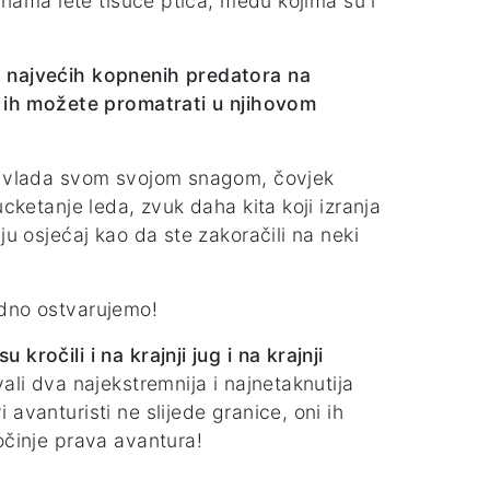
d nama lete tisuće ptica, među kojima su i
, najvećih kopnenih predatora na
je ih možete promatrati u njihovom
da vlada svom svojom snagom, čovjek
ucketanje leda, zvuk daha kita koji izranja
ju osjećaj kao da ste zakoračili na neki
edno ostvarujemo!
ročili i na krajnji jug i na krajnji
vali dva najekstremnija i najnetaknutija
avanturisti ne slijede granice, oni ih
očinje prava avantura!