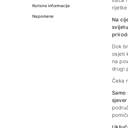
lisice
Korisne informacije
rijetk
Napomene
Na cij
svijet
prirod
Dok br
osjeti
na pov
drugi 
Čeka n
Samo š
sjever
područ
pomiču
Uključ