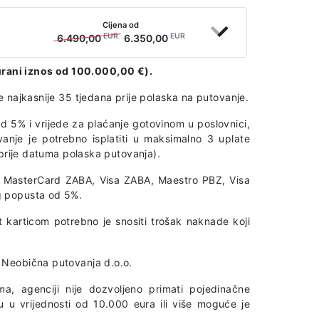
Cijena od
EUR
EUR
6.490,00
6.350,00
rani iznos od 100.000,00 €).
 najkasnije 35 tjedana prije polaska na putovanje.
d 5% i vrijede za plaćanje gotovinom u poslovnici,
vanje je potrebno isplatiti u maksimalno 3 uplate
 prije datuma polaska putovanja).
A, MasterCard ZABA, Visa ZABA, Maestro PBZ, Visa
g popusta od 5%.
t karticom potrebno je snositi trošak naknade koji
 Neobična putovanja d.o.o.
a, agenciji nije dozvoljeno primati pojedinačne
u u vrijednosti od 10.000 eura ili više moguće je